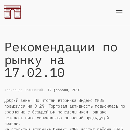
Toggl
Рекомендации по
navig
рынку на
17.02.10
,
Александр Волынский
17 февраля, 2010
Добрый день. По итогам вторника Индекс ММВБ
повысился на 3,2%. Торговая активность повысилась по
сравнению с безыдейным понедельником, однако
осталась ниже минимальных значений предыдущей
недели.
На открытии вторника Индекс ММВБ достиг района 1345