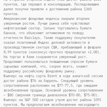
пунктов, где перешел в консолидацию. Последовавшие
далее покупки привели к достижению района 1360
пунктов.
Американские фондовые индексы закрыли вторник
уверенным ростом. Лучше рынка себя чувствовал
нефтегазовый сектор. Сильно торговались бумаги
банков, что объясняют оптимизмом по поводу
отчетности Barclays. Также поддержку покупателям
оказал позитивный Индекс деловой активности в
производственном секторе США, прибавивший в феврале
8,99 пунктов (консенсус-прогноз предполагал +2,08).
На торгах в Азии сохраняется уверенный рост.
Продолжают пользоваться повышенным спросом бумаги
сырьевых компаний, что, скорее всего, окажет
поддержку российскому фондовому рынку.
Фьючерс на нефть сорта Brent в ходе азиатской сессии
достиг района $76 за баррель. Следующий уровень
сопротивления расположен на $77-77,5, где ожидаем
возобновление продаж. Основной уровень сопротивления
— $80 (верхняя граница диапазонов $70-80, $75-80).
Фьючерс на S&P 500 сегодня утром достиг района 1095
пунктов. Мы предполагаем возобновление нисходящего