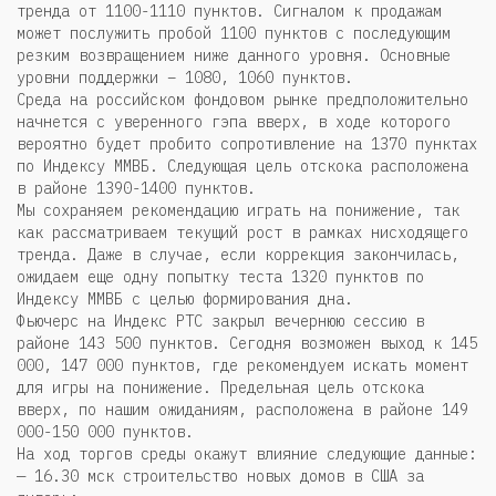
тренда от 1100-1110 пунктов. Сигналом к продажам
может послужить пробой 1100 пунктов с последующим
резким возвращением ниже данного уровня. Основные
уровни поддержки – 1080, 1060 пунктов.
Среда на российском фондовом рынке предположительно
начнется с уверенного гэпа вверх, в ходе которого
вероятно будет пробито сопротивление на 1370 пунктах
по Индексу ММВБ. Следующая цель отскока расположена
в районе 1390-1400 пунктов.
Мы сохраняем рекомендацию играть на понижение, так
как рассматриваем текущий рост в рамках нисходящего
тренда. Даже в случае, если коррекция закончилась,
ожидаем еще одну попытку теста 1320 пунктов по
Индексу ММВБ с целью формирования дна.
Фьючерс на Индекс РТС закрыл вечернюю сессию в
районе 143 500 пунктов. Сегодня возможен выход к 145
000, 147 000 пунктов, где рекомендуем искать момент
для игры на понижение. Предельная цель отскока
вверх, по нашим ожиданиям, расположена в районе 149
000-150 000 пунктов.
На ход торгов среды окажут влияние следующие данные:
— 16.30 мск строительство новых домов в США за