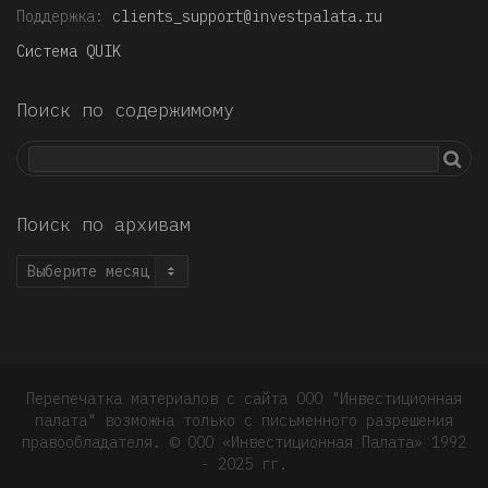
Поддержка:
clients_support@investpalata.ru
Система QUIK
Поиск по содержимому
Поиск по архивам
Поиск
по
архивам
Перепечатка материалов с сайта ООО "Инвестиционная
палата" возможна только с письменного разрешения
правообладателя. © OOO «Инвестиционная Палата» 1992
- 2025 гг.