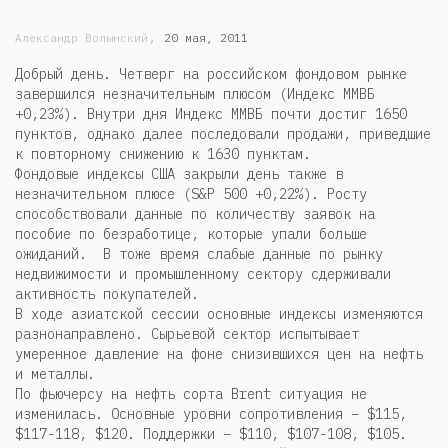
,
Александр Волынский
20 мая, 2011
Добрый день. Четверг на российском фондовом рынке
завершился незначительным плюсом (Индекс ММВБ
+0,23%). Внутри дня Индекс ММВБ почти достиг 1650
пунктов, однако далее последовали продажи, приведшие
к повторному снижению к 1630 пунктам.
Фондовые индексы США закрыли день также в
незначительном плюсе (S&P 500 +0,22%). Росту
способствовали данные по количеству заявок на
пособие по безработице, которые упали больше
ожиданий. В тоже время слабые данные по рынку
недвижимости и промышленному сектору сдерживали
активность покупателей.
В ходе азиатской сессии основные индексы изменяются
разнонаправлено. Сырьевой сектор испытывает
умеренное давление на фоне снизившихся цен на нефть
и металлы.
По фьючерсу на нефть сорта Brent ситуация не
изменилась. Основные уровни сопротивления – $115,
$117-118, $120. Поддержки – $110, $107-108, $105.