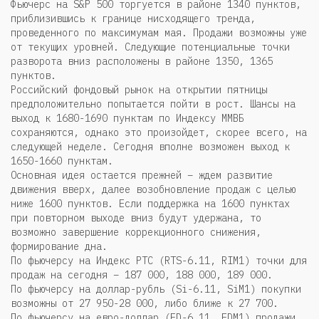
Фьючерс на S&P 500 торгуется в районе 1340 пунктов,
приблизившись к границе нисходящего тренда,
проведенного по максимумам мая. Продажи возможны уже
от текущих уровней. Следующие потенциальные точки
разворота вниз расположены в районе 1350, 1365
пунктов.
Российский фондовый рынок на открытии пятницы
предположительно попытается пойти в рост. Шансы на
выход к 1680-1690 пунктам по Индексу ММВБ
сохраняются, однако это произойдет, скорее всего, на
следующей неделе. Сегодня вполне возможен выход к
1650-1660 пунктам.
Основная идея остается прежней – ждем развитие
движения вверх, далее возобновление продаж с целью
ниже 1600 пунктов. Если поддержка на 1600 пунктах
при повторном выходе вниз будут удержана, то
возможно завершение коррекционного снижения,
формирование дна.
По фьючерсу на Индекс РТС (RTS-6.11, RIM1) точки для
продаж на сегодня – 187 000, 188 000, 189 000.
По фьючерсу на доллар-рубль (Si-6.11, SiM1) покупки
возможны от 27 950-28 000, либо ближе к 27 700.
По фьючерсу на евро-доллар (ED-6.11, EDM1) продажи