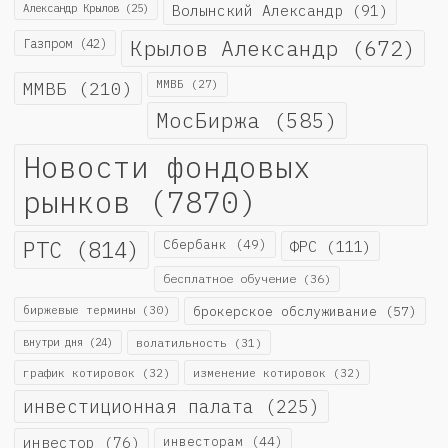
Александр Крылов
(25)
Волынский Александр
(91)
Крылов Александр
(672)
Газпром
(42)
ММВБ
(210)
ММВБ
(27)
МосБиржа
(585)
Новости фондовых
рынков
(7870)
РТС
(814)
Сбербанк
(49)
ФРС
(111)
бесплатное обучение
(36)
биржевые термины
(30)
брокерское обслуживание
(57)
внутри дня
(24)
волатильность
(31)
график котировок
(32)
изменение котировок
(32)
инвестиционная палата
(225)
инвестор
(76)
инвесторам
(44)