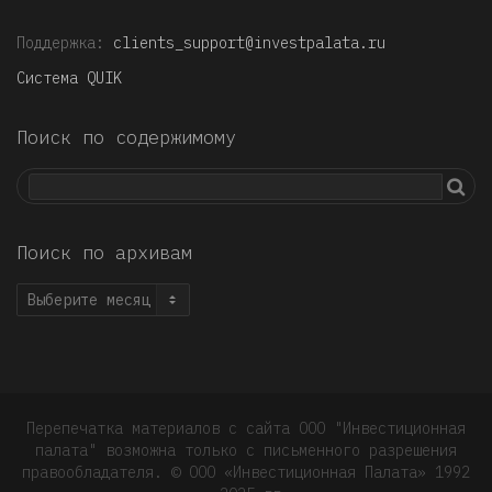
Поддержка:
clients_support@investpalata.ru
Система QUIK
Поиск по содержимому
Поиск по архивам
Поиск
по
архивам
Перепечатка материалов с сайта ООО "Инвестиционная
палата" возможна только с письменного разрешения
правообладателя. © OOO «Инвестиционная Палата» 1992