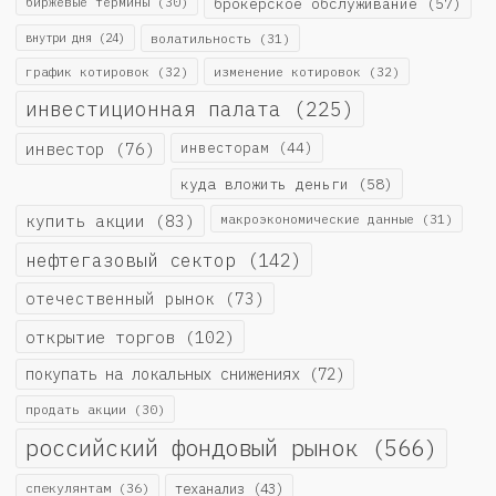
биржевые термины
(30)
брокерское обслуживание
(57)
внутри дня
(24)
волатильность
(31)
график котировок
(32)
изменение котировок
(32)
инвестиционная палата
(225)
инвестор
(76)
инвесторам
(44)
куда вложить деньги
(58)
купить акции
(83)
макроэкономические данные
(31)
нефтегазовый сектор
(142)
отечественный рынок
(73)
открытие торгов
(102)
покупать на локальных снижениях
(72)
продать акции
(30)
российский фондовый рынок
(566)
спекулянтам
(36)
теханализ
(43)