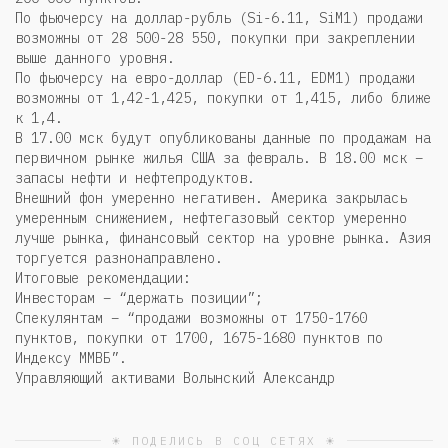
По фьючерсу на доллар-рубль (Si-6.11, SiM1) продажи
возможны от 28 500-28 550, покупки при закреплении
выше данного уровня.
По фьючерсу на евро-доллар (ED-6.11, EDM1) продажи
возможны от 1,42-1,425, покупки от 1,415, либо ближе
к 1,4.
В 17.00 мск будут опубликованы данные по продажам на
первичном рынке жилья США за февраль. В 18.00 мск –
запасы нефти и нефтепродуктов.
Внешний фон умеренно негативен. Америка закрылась
умеренным снижением, нефтегазовый сектор умеренно
лучше рынка, финансовый сектор на уровне рынка. Азия
торгуется разнонаправлено.
Итоговые рекомендации:
Инвесторам – “держать позиции”;
Спекулянтам – “продажи возможны от 1750-1760
пунктов, покупки от 1700, 1675-1680 пунктов по
Индексу ММВБ”.
Управляющий активами Волынский Александр
☀ ПОДЕЛИСЬ В СОЦ СЕТЯХ ☀