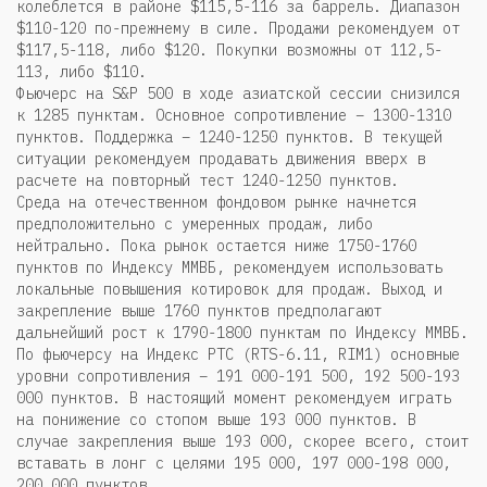
колеблется в районе $115,5-116 за баррель. Диапазон
$110-120 по-прежнему в силе. Продажи рекомендуем от
$117,5-118, либо $120. Покупки возможны от 112,5-
113, либо $110.
Фьючерс на S&P 500 в ходе азиатской сессии снизился
к 1285 пунктам. Основное сопротивление – 1300-1310
пунктов. Поддержка – 1240-1250 пунктов. В текущей
ситуации рекомендуем продавать движения вверх в
расчете на повторный тест 1240-1250 пунктов.
Среда на отечественном фондовом рынке начнется
предположительно с умеренных продаж, либо
нейтрально. Пока рынок остается ниже 1750-1760
пунктов по Индексу ММВБ, рекомендуем использовать
локальные повышения котировок для продаж. Выход и
закрепление выше 1760 пунктов предполагают
дальнейший рост к 1790-1800 пунктам по Индексу ММВБ.
По фьючерсу на Индекс РТС (RTS-6.11, RIM1) основные
уровни сопротивления – 191 000-191 500, 192 500-193
000 пунктов. В настоящий момент рекомендуем играть
на понижение со стопом выше 193 000 пунктов. В
случае закрепления выше 193 000, скорее всего, стоит
вставать в лонг с целями 195 000, 197 000-198 000,
200 000 пунктов.