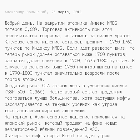
,
Александр Волынский
23 марта, 2011
Добрый день. На закрытии вторника Индекс ММВБ
потерял 0,68%. Торговая активность при этом
незначительно возросла, оставшись на низком уровне.
Ключевое сопротивление осталось прежним – 1750-1760
пунктов по Индексу ММВБ. Если идет разворот вниз, то
теперь рынок должен оставаться ниже 1760 пунктов,
развивая далее снижение к 1700, 1675-1680 пунктам. В
случае закрепления выше 1760 пунктов шансы на вынос
к 1790-1800 пунктам значительно возросли после
торгов вторника.
Фондовый рынок США закрыл день в умеренном минусе
(S&P 500 -0,36%). Нефтегазовый сектор продолжил
торговаться лучше большинства, хотя растущая нефть
рассматривается на текущих уровнях как угроза
восстановлению мировой экономики.
На торгах в Азии основное давление приходится на
японский рынок, который продают на фоне новых
землетрясений вблизи поврежденной АЭС.
Фьючерс на нефть сорта Brent сегодня утром