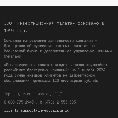
ООО «Инвестиционная палата» основано в
1993 году
Основные направления деятельности компании —
брокерское обслуживание частных клиентов на
Московской бирже и доверительное управление ценными
бумагами.
«Инвестиционная палата» входит в число крупнейших
российских брокерских компаний: на 1 января 2024
года сумма активов клиентов на депозитарном
обслуживании превышала 120 миллиардов рублей
.
Воронеж, улица Кирова д.11/1
8-800-775-1945
,
8 (473) 2-555-605
clients_support@investpalata.ru