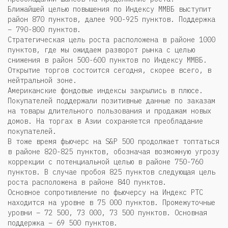
Ближайшей целью повышения по Индексу ММВБ выступит
район 870 пунктов, далее 900-925 пунктов. Поддержка
– 790-800 пунктов.
Стратегическая цель роста расположена в районе 1000
пунктов, где мы ожидаем разворот рынка с целью
снижения в район 500-600 пунктов по Индексу ММВБ.
Открытие торгов состоится сегодня, скорее всего, в
нейтральной зоне.
Американские фондовые индексы закрылись в плюсе.
Покупателей поддержали позитивные данные по заказам
на товары длительного пользования и продажам новых
домов. На торгах в Азии сохраняется преобладание
покупателей.
В тоже время фьючерс на S&P 500 продолжает топтаться
в районе 820-825 пунктов, обозначая возможную угрозу
коррекции с потенциальной целью в районе 750-760
пунктов. В случае пробоя 825 пунктов следующая цель
роста расположена в районе 840 пунктов.
Основное сопротивление по фьючерсу на Индекс РТС
находится на уровне в 75 000 пунктов. Промежуточные
уровни – 72 500, 73 000, 73 500 пунктов. Основная
поддержка – 69 500 пунктов.