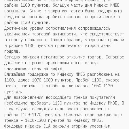
районе 1100 пунктов, большую часть дня Индекс ММВБ
повышался. Ближе к закрытию торгов была предпринята
неудачная попытка пробить основное сопротивление в
районе 1130 пунктов.
Достижение уровня сопротивления сопровождалось
увеличением торговой активности, что свидетельствует
в пользу продавцов. Таким образом, уверенные продажи
в районе 1130 пунктов продолжаются второй день
подряд.
Сегодня ожидаем негативное открытие торгов. Основное
давление на рынок предположительно окажут
снизившиеся цены на нефть.
Ближайшая поддержка по Индексу ММВБ расположена на
1100, далее 1070-1080 пунктов. Пробой 1100, скорее
всего, приведет к отработке диапазона 1050-1130
пунктов.
Для возобновления восходящего тренда покупателям
необходимо пробивать 1130 пунктов по Индексу ММВБ. В
этом случае следующая цель роста расположена в
районе 1150-1170 пунктов. Основная цель восходящего
тренда – 1200-1300 пунктов по Индексу ММВБ.
Фондовые индексы США закрыли вторник умеренным