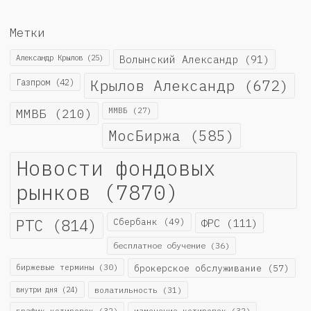
Метки
Александр Крылов
(25)
Волынский Александр
(91)
Крылов Александр
(672)
Газпром
(42)
ММВБ
(210)
ММВБ
(27)
МосБиржа
(585)
Новости фондовых
рынков
(7870)
РТС
(814)
Сбербанк
(49)
ФРС
(111)
бесплатное обучение
(36)
биржевые термины
(30)
брокерское обслуживание
(57)
внутри дня
(24)
волатильность
(31)
график котировок
(32)
изменение котировок
(32)