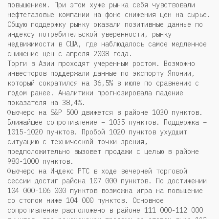
повышением. При этом хуже рынка себя чувствовали
нефтегазовые компании на фоне снижения цен на сырье.
Общую поддержку рынку оказали позитивные данные по
индексу потребительской уверенности, рынку
недвижимости в США, где наблюдалось самое медленное
снижение цен с апреля 2008 года.
Торги в Азии проходят умеренным ростом. Возможно
инвесторов поддержали данные по экспорту Японии,
который сократился на 36,5% в июле по сравнению с
годом ранее. Аналитики прогнозировала падение
показателя на 38,4%.
Фьючерс на S&P 500 движется в районе 1030 пунктов.
Ближайшее сопротивление – 1035 пунктов. Поддержка –
1015-1020 пунктов. Пробой 1020 пунктов ухудшит
ситуацию с технической точки зрения,
предположительно вызовет продажи с целью в районе
980-1000 пунктов.
Фьючерс на Индекс РТС в ходе вечерней торговой
сессии достиг района 107 000 пунктов. По достижении
104 000-106 000 пунктов возможна игра на повышение
со стопом ниже 104 000 пунктов. Основное
сопротивление расположено в районе 111 000-112 000