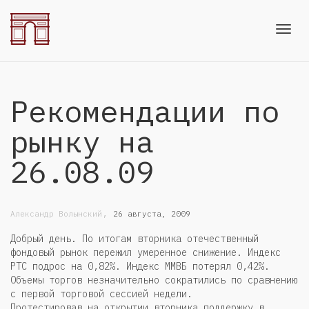
Toggl
Рекомендации по
navig
рынку на
26.08.09
,
Александр Волынский
26 августа, 2009
Добрый день. По итогам вторника отечественный
фондовый рынок пережил умеренное снижение. Индекс
РТС подрос на 0,82%. Индекс ММВБ потерял 0,42%.
Объемы торгов незначительно сократились по сравнению
с первой торговой сессией недели.
Протестировав на открытии вторника поддержку в