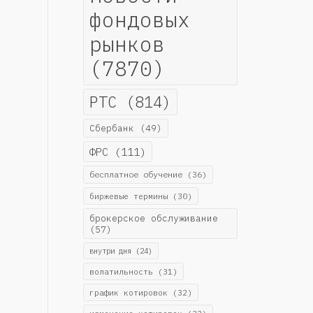
фондовых
рынков
(7870)
РТС
(814)
Сбербанк
(49)
ФРС
(111)
бесплатное обучение
(36)
биржевые термины
(30)
брокерское обслуживание
(57)
внутри дня
(24)
волатильность
(31)
график котировок
(32)