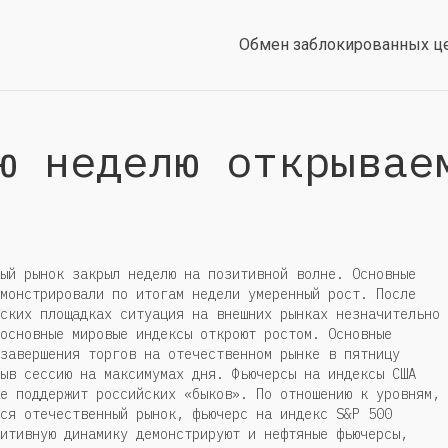
Обмен заблокированных ц
ю неделю открывае
ый рынок закрыл неделю на позитивной волне. Основные
монстрировали по итогам недели умеренный рост. После
ских площадках ситуация на внешних рынках незначительно
основные мировые индексы откроют ростом. Основные
завершения торгов на отечественном рынке в пятницу
ыв сессию на максимумах дня. Фьючерсы на индексы США
е поддержит российских «быков». По отношению к уровням,
ся отечественный рынок, фьючерс на индекс S&P 500
итивную динамику демонстрируют и нефтяные фьючерсы,