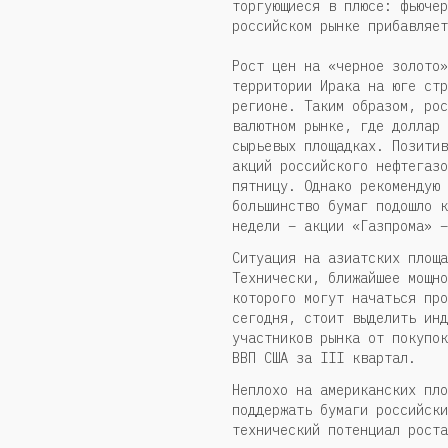
торгующиеся в плюсе: фьючер
российском рынке прибавляет
Рост цен на «черное золото»
территории Ирака на юге стр
регионе. Таким образом, рос
валютном рынке, где доллар 
сырьевых площадках. Позитив
акций российского нефтегазо
пятницу. Однако рекомендую 
большинство бумаг подошло к
недели – акции «Газпрома» –
Ситуация на азиатских площа
Технически, ближайшее мощно
которого могут начаться про
сегодня, стоит выделить инд
участников рынка от покупок
ВВП США за III квартал.
Неплохо на американских пло
поддержать бумаги российски
технический потенциал роста