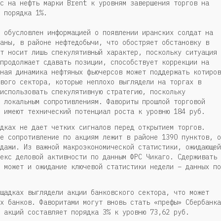
с на нефть марки Brent к уровням завершения торгов на
 порядка 1%.
 обусловлен информацией о появлении иранских солдат на
аны, в районе нефтедобычи, что обостряет обстановку в
т носит лишь спекулятивный характер, поскольку ситуация 
продолжает сдавать позиции, способствует коррекции на
ная динамика нефтяных фьючерсов может поддержать котиров
вого сектора, которые неплохо выглядели на торгах в
использовать спекулятивную стратегию, поскольку
 локальным сопротивлениям. Фавориты прошлой торговой
 имеют технический потенциал роста к уровню 184 руб.
дках не дает четких сигналов перед открытием торгов.
е сопротивление по акциям лежит в районе 1390 пунктов, о
дажи. Из важной макроэкономической статистики, ожидающей
екс деловой активности по данным ФРС Чикаго. Сдерживать
 может и ожидание ключевой статистики недели – данных по
щадках выглядели акции банковского сектора, что может
х банков. Фаворитами могут вновь стать «префы» Сбербанка
 акций составляет порядка 3% к уровню 73,62 руб.