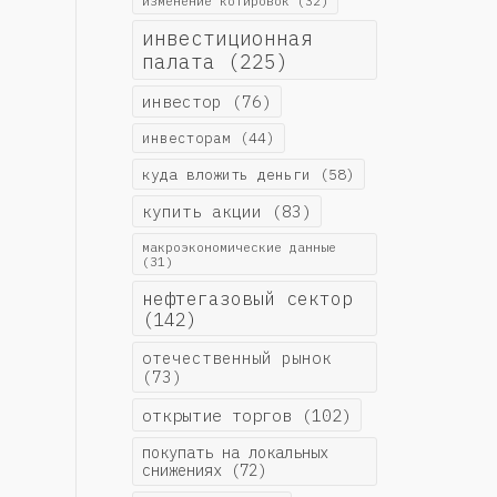
изменение котировок
(32)
инвестиционная
палата
(225)
инвестор
(76)
инвесторам
(44)
куда вложить деньги
(58)
купить акции
(83)
макроэкономические данные
(31)
нефтегазовый сектор
(142)
отечественный рынок
(73)
открытие торгов
(102)
покупать на локальных
снижениях
(72)