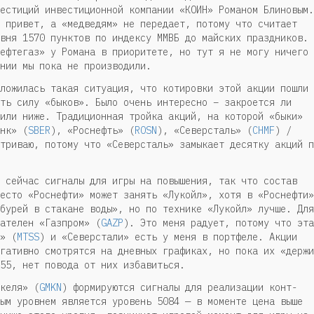
естиций инвестиционной компании «КОИН» Романом Блиновым.
 привет, а «медведям» не передает, потому что считает
вня 1570 пунктов по индексу ММВБ до майских праздников.
ефтегаз» у Романа в приоритете, но тут я не могу ничего
нии мы пока не производили.
ложилась такая ситуация, что котировки этой акции пошли
ть силу «быков». Было очень интересно – закроется ли
или ниже. Традиционная тройка акций, на которой «быки»
нк» (
SBER
), «Роснефть» (
ROSN
), «Северсталь» (
CHMF
) /
триваю, потому что «Северсталь» замыкает десятку акций п
 сейчас сигналы для игры на повышения, так что состав
есто «Роснефти» может занять «Лукойл», хотя в «Роснефти»
бурей в стакане воды», но по технике «Лукойл» лучше. Для
ателен «Газпром» (
GAZP
). Это меня радует, потому что эта
» (
MTSS
) и «Северстали» есть у меня в портфеле. Акции
гативно смотрятся на дневных графиках, но пока их «держи
55, нет повода от них избавиться.
келя» (
GMKN
) формируются сигналы для реализации конт-
ым уровнем является уровень 5084 — в моменте цена выше