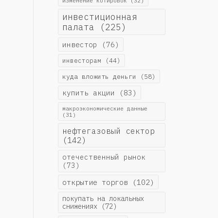
изменение котировок
(32)
инвестиционная
палата
(225)
инвестор
(76)
инвесторам
(44)
куда вложить деньги
(58)
купить акции
(83)
макроэкономические данные
(31)
нефтегазовый сектор
(142)
отечественный рынок
(73)
открытие торгов
(102)
покупать на локальных
снижениях
(72)