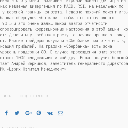
ниже этого уровня, возникнет игровой момент для игры на
ках медвежья дивергенция по MACD, RSI, на недельных по
 у верхней границы конверта. Недавно похожий момент игры
банка» обернулся убытками – выбило по стопу одного
 90,5 и это очень жаль… Выход завтра отчетности
спровоцировать коррекционные настроения в этой акции, хо
ет: Депозиты у госбанков растут с начала прошлого года, 
ют. Многие трейдеры покупали «Сбербанк» под отчетность, 
ксация прибылей. На графике «Сбербанка» есть зона
уровень поддержки 80. В случае прохождения вниз этого
станет 100% «медвежьим» и мой друг Роман получит большой
тает Андрей Верников, заместитель генерального директора
ИК «Церих Кэпитал Менеджмент»
ЕЛИСЬ В СОЦ СЕТЯХ ☀