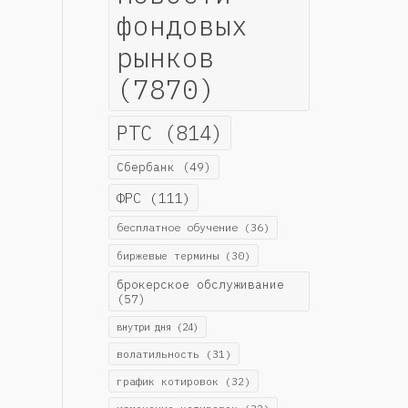
фондовых
рынков
(7870)
РТС
(814)
Сбербанк
(49)
ФРС
(111)
бесплатное обучение
(36)
биржевые термины
(30)
брокерское обслуживание
(57)
внутри дня
(24)
волатильность
(31)
график котировок
(32)