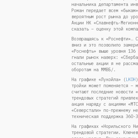
начальника департамента инв
Роман передает всем «быкам»
вероятным рост рынка до уро
Акции НК «Славнефть-Мегионн
сказать – оценку этой компа
Возвращаясь к «Роснефти»… С
вниз и это позволило замери
«Роснефть» выше уровня 136 
гнали рынок наверх: «Сберба
остальные акции я не рассма
оборотам на ММВБ/.
На графике «Лукойла» (
LKOH
)
тройки может поменяется – м
считают последние новости «
трендовых стратегий привлек
акция наряду с акциями «МТС
«Северстали» по-прежнему не
техническая поддержка 360-3
На графиках «Норильского Ни
трендовой стратегии. Ключев