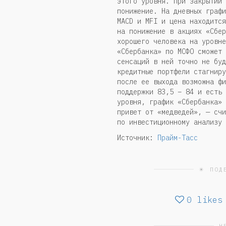
этого уровня. При закрытии 
понижение. На дневных графи
MACD и MFI и цена находится
на понижение в акциях «Сбер
хорошего человека на уровне
«Сбербанка» по МСФО сможет 
сенсаций в ней точно не буд
кредитные портфели стагниру
после ее выхода возможна фи
поддержки 83,5 – 84 и есть 
уровня, график «Сбербанка» 
привет от «медведей», — счи
по инвестиционному анализу 
Источник:
Прайм-Тасс
☀ ПОД
0
likes