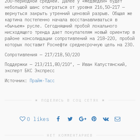
200-периодной средней. Далее у «медведей» будет
небольшой шанс отыграться от уровня 216,50–217 —
вернуться закрыть утренний ценовой разрыв. Общая же
картина постепенно начала восстанавливаться в
«бычьем» русле. Сегодняшний пробой локального
нисходящего тренда дает покупателям новый ориентир в
районе консолидации сопротивлений на 218–220, пробой
которых поставит Роснефти среднесрочную цель на 230.
Сопротивления — 217/218,50/220
Поддержки — 213/211,80/210″, — Иван Капустянский,
эксперт БКС Экспресс
Источник:
Прайм-Тасс
☀ ПОДЕЛИСЬ В СОЦ СЕТЯХ ☀
0
likes
НЕТ КОММЕНТАРИЕВ