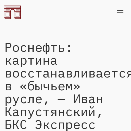
Toggl
Роснефть:
navig
картина
восстанавливаетс
в «бычьем»
русле, — Иван
Капустянский,
БКС Экспресс