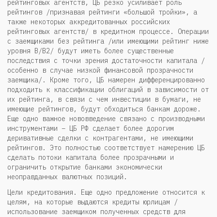
рейтинговых агентств, ЦБ резко усиливает роль
рейтингов /признавая рейтинги «большой тройки», а
также некоторых аккредитованных российских
рейтинговых агентств/ в кредитном процессе. Операции
с заемщиками без рейтинга /или имеющими рейтинг ниже
уровня B/B2/ будут иметь более существенные
последствия с точки зрения достаточности капитала /
особенно в случае низкой финансовой прозрачности
заемщика/. Кроме того, ЦБ намерен дифференцированно
подходить к классификации облигаций в зависимости от
их рейтинга, в связи с чем инвестиции в бумаги, не
имеющие рейтингов, будут обходиться банкам дороже.
Еще одно важное нововведение связано с производными
инструментами – ЦБ РФ сделает более дорогим
деривативные сделки с контрагентами, не имеющими
рейтингов. Это полностью соответствует намерению ЦБ
сделать потоки капитала более прозрачными и
ограничить открытие банками экономически
неоправданных валютных позиций.
Цели кредитования. Еще одно предложение относится к
целям, на которые выдаются кредиты юрлицам /
использование заемщиком полученных средств для