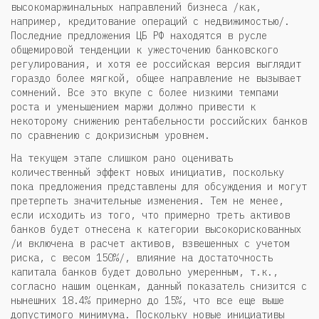
высокомаржинальных направлений бизнеса /как,
например, кредитование операций с недвижимостью/.
Последние предложения ЦБ РФ находятся в русле
общемировой тенденции к ужесточению банковского
регулирования, и хотя ее российская версия выглядит
гораздо более мягкой, общее направление не вызывает
сомнений. Все это вкупе с более низкими темпами
роста и уменьшением маржи должно привести к
некоторому снижению рентабельности российских банков
по сравнению с докризисным уровнем.
На текущем этапе слишком рано оценивать
количественный эффект новых инициатив, поскольку
пока предложения представлены для обсуждения и могут
претерпеть значительные изменения. Тем не менее,
если исходить из того, что примерно треть активов
банков будет отнесена к категории высокорискованных
/и включена в расчет активов, взвешенных с учетом
риска, с весом 150%/, влияние на достаточность
капитала банков будет довольно умеренным, т.к.,
согласно нашим оценкам, данный показатель снизится с
нынешних 18.4% примерно до 15%, что все еще выше
допустимого минимума. Поскольку новые инициативы