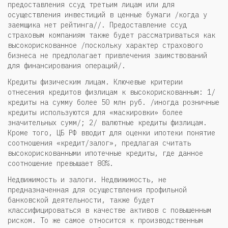
предоставления ссуд третьим лицам или для
осуществления инвестиций в ценные бумаги /когда у
заемщика нет рейтинга//. Предоставление ссуд
страховым компаниям также будет рассматриваться как
высокорискованное /поскольку характер страхового
бизнеса не предполагает привлечения заимствований
для финансирования операций/.
Кредиты физическим лицам. Ключевые критерии
отнесения кредитов физлицам к высокорискованным: 1/
кредиты на сумму более 50 млн руб. /иногда розничные
кредиты используются для «маскировки» более
значительных сумм/; 2/ валютные кредиты физлицам.
Кроме того, ЦБ РФ вводит для оценки ипотеки понятие
соотношения «кредит/залог», предлагая считать
высокорискованными ипотечные кредиты, где данное
соотношение превышает 80%.
Недвижимость и залоги. Недвижимость, не
предназначенная для осуществления профильной
банковской деятельности, также будет
классифицироваться в качестве активов с повышенным
риском. То же самое относится к производственным