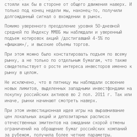
стояли как бы в стороне от общего движения наверх. И
только под конец недели мы, наконец-то, получили
долгожданный сигнал о вхождении в рынок.
Помимо уверенного преодоление уровня 50-дневной
средней по Индексу ММВБ мы наблюдали и уверенный
подъем котировок акций /достигавший 4-5% по
«фишкам»/, и высокие объемы торгов.
При этом можно было констатировать подъем по всему
рынку, а не только по отдельным бумагам, что также
свидетельствует о росте интереса инвесторов именно к
рынку в целом.
Не исключено, что в пятницу мы наблюдали освоение
новых лимитов, выделенных западными инвестфондами на
покупку российских активов во 2 пол. 2011 г. Так или
иначе, рынки начинают смотреть наверх.
При этом инвестиционная идея игры на выравнивание
цен локальных акций и депозитарных расписок
отечественных эмитентов на ожидании скорой отмены
ограничений на обращение бумаг российских компаний
за рубежом, получила более четкие параметры.