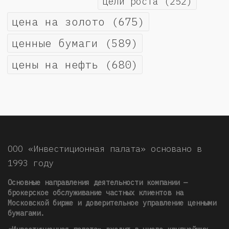
цели роста
(252)
цена на золото
(675)
ценные бумаги
(589)
цены на нефть
(680)
ООО «Инвестиционная палата» основано в
1993 году
Основные направления деятельности компании —
брокерское обслуживание частных клиентов на
Московской бирже и доверительное управление ценными
бумагами.