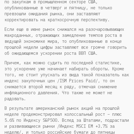
по закупкам в промышленном секторе США,
опубликованные в четверг и пятницу, не только
превзошли ожидания рынка, они заставляют
корректировать на краткосрочную перспективу.
Если еще в июне рынок снижался на разочаровывающих
макроданных, отражающих замедление темпов роста в
ведущей экономике мира, то опубликованные в конце
прошлой недели цифры заставляют все громче говорить
об ожидающемся ускорении роста ВВП США.
Причем, как можно судить по последней статистике,
это ускорение уже начинает набирать обороты. Кроме
того, не стоит упускать из вида такой показатель как
индекс закупочных цен /ISM Prices Paid/, то он
снижается второй месяц к ряду, отмечая снижение
инфляционного давления. Что также не может не
радовать.
В результате американский рынок акций на прошлой
неделе продемонстрировал колоссальный рост – плюс
5.6% по Индексу S&P500. Вслед за Штатами, подрастали
и развивающиеся рынки /Индекс MSCI EM +3.7% за
неделю/, и только российские бумаги до пятницы