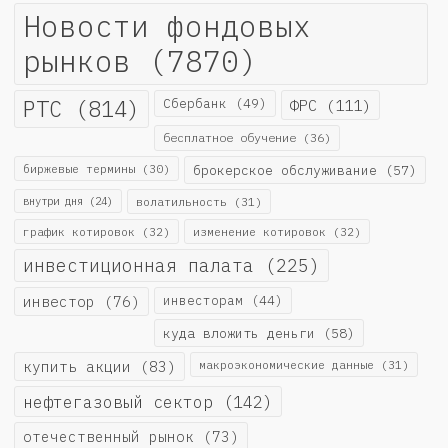
Новости фондовых
рынков
(7870)
РТС
(814)
Сбербанк
(49)
ФРС
(111)
бесплатное обучение
(36)
биржевые термины
(30)
брокерское обслуживание
(57)
внутри дня
(24)
волатильность
(31)
график котировок
(32)
изменение котировок
(32)
инвестиционная палата
(225)
инвестор
(76)
инвесторам
(44)
куда вложить деньги
(58)
купить акции
(83)
макроэкономические данные
(31)
нефтегазовый сектор
(142)
отечественный рынок
(73)