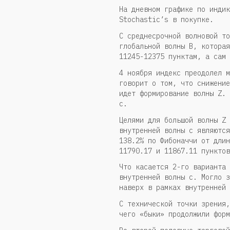
На дневном графике по индик
Stochastic’s в покупке.
С среднесрочной волновой то
глобальной волны В, которая
11245-12375 пунктам, а сам 
4 ноября индекс преодолел м
говорит о том, что снижение
идет формирование волны Z. 
с.
Целями для большой волны Z 
внутренней волны с являются
138.2% по Фибоначчи от длин
11790.17 и 11867.11 пунктов
Что касается 2-го варианта 
внутренней волны с. Могло з
наверх в рамках внутренней 
С технической точки зрения,
чего «быки» продолжили форм