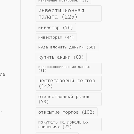
изменение котировок
(32)
инвестиционная
палата
(225)
инвестор
(76)
инвесторам
(44)
куда вложить деньги
(58)
купить акции
(83)
макроэкономические данные
(31)
ла
нефтегазовый сектор
(142)
отечественный рынок
(73)
,
открытие торгов
(102)
покупать на локальных
снижениях
(72)