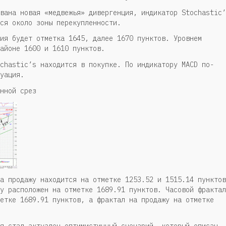
вана новая «медвежья» дивергенция, индикатор Stochastic’
ся около зоны перекупленности.
ия будет отметка 1645, далее 1670 пунктов. Уровнем
айоне 1600 и 1610 пунктов.
chastic’s находится в покупке. По индикатору MACD по-
уация.
нной срез
а продажу находится на отметке 1253.52 и 1515.14 пунктов
у расположен на отметке 1689.91 пунктов. Часовой фрактал
етке 1689.91 пунктов, а фрактал на продажу на отметке
я стал актуален оптимистичный сценарий, который описан