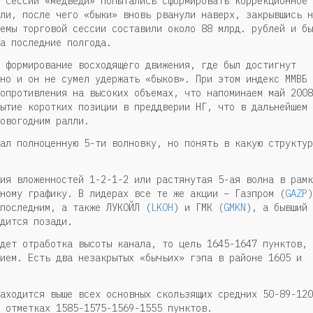
 сессии «медведи» попытались сформировать коррекционное
ли, после чего «быки» вновь рванули наверх, закрывшись н
емы торговой сессии составили около 88 млрд. рублей и бы
а последние полгода.
 формирование восходящего движения, где был достигнут
но и он не сумел удержать «быков». При этом индекс ММВБ
опротивления на высоких объемах, что напоминаем май 2008
ытие коротких позиции в преддверии НГ, что в дальнейшем
овогодним ралли.
ал полноценную 5-ти волновку, но понять в какую структур
ия вложенностей 1-2-1-2 или растянутая 5-ая волна в рамк
ному графику. В лидерах все те же акции – Газпром (
GAZP
)
последним, а также ЛУКОЙЛ (
LKOH
) и ГМК (
GMKN
), а бывший
дится позади.
дет отработка высоты канала, то цель 1645-1647 пунктов, 
ием. Есть два незакрытых «бычьих» гэпа в районе 1605 и
аходится выше всех основных скользящих средних 50-89-120
 отметках 1585-1575-1569-1555 пунктов.