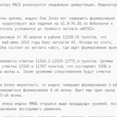
атору MACD реализуется «медвежья» дивергенция. Индикатор
чки зрения, индекс Dow Jones мог завершить формирование
 корректирует все падение на 61.8-76.4% по Фибоначчи к
отскок усложнился до тройного зигзага «WXYXZ».
аксимум от 30 апреля в районе 11258.01 пунктов, что
 май-июль 2010 года было зигзагом XX. Исходя из этого,
Она состоит из зигзага «abc», где идет формирование волн
являются отметки 11565.2-12020-12771.6 пунктов. Целями
 отметки 11500 и 11747 пунктов, что составляет 100% и
ы волны а. Также уровнями сопротивления будут отметки
.
и более вероятного, то индекс завершил формирование 3-ей
авершиться формирование 4-ой волны. Идет еще один заход
5-ой волны.
 вчера индекс ММВБ открылся выше предыдущих уровней, пос
ирование восходящего движения.