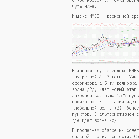
чуть ниже.
Индекс ММВБ – временной сре
В данном случае индекс ММВБ
внутренней 4-ой волны. Учит
сформирована 5-ти волновка 
волна /2/, идет новый этап 
закрепляться выше 1577 пунк
произошло. В сценарии идет 
глобальной волне {В}, более
пунктов. В альтернативном с
где идет волна /с/.
В последнем обзоре мы совет
сильной перекупленности. Се