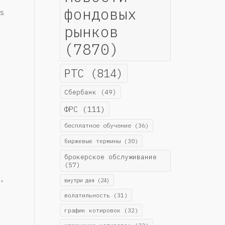
фондовых
s
рынков
(7870)
РТС
(814)
Сбербанк
(49)
ФРС
(111)
бесплатное обучение
(36)
биржевые термины
(30)
брокерское обслуживание
(57)
,
внутри дня
(24)
волатильность
(31)
график котировок
(32)