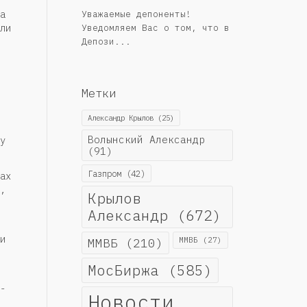
Уважаемые депоненты!
а
Уведомляем Вас о том, что в
ли
Депози...
Метки
Александр Крылов
(25)
Волынский Александр
у
(91)
Газпром
(42)
ах
,
Крылов
Александр
(672)
и
ММВБ
(210)
ММВБ
(27)
МосБиржа
(585)
-
Новости