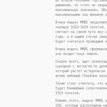
Во второй половине торговой
движение, но «гэп» не закры
максимальных значениях. Объ
максимальными как минимум з
Вчера индекс ММВБ продолжил
коридор 1610-1618 пунктов, 
сметает на своем пути все с
года, а в нашем случае закр
будет считаться прошедшим н
Вчера индекс ММВБ сформиров
она входит пока тяжело.
Скорее всего, идет реализац
сценария с зигзагом по днев
который растет истерически 
всеми любимый Сбербанк нахо
Также стоит отметить, что и
будет ближайшим сопротивлен
1565 пунктов.
Помимо этого, индекс ММВБ н
200, которые расположены на