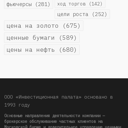
фьючерсы
(281)
ход торгов
(142)
цели роста
(252)
цена на золото
(675)
ценные бумаги
(589)
цены на нефть
(680)
ООО «Инвестиционная палата» основано в
1993 году
Основные направления деятельности компании —
брокерское обслуживание частных клиентов на
Московской бирже и доверительное управление ценными