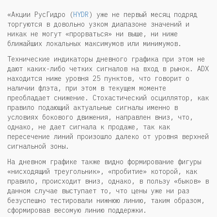
«Акции РусГидро (
HYDR
) уже не первый месяц подряд
торгуются в довольно узком диапазоне значений и
никак не могут «прорваться» ни выше, ни ниже
ближайших локальных максимумов или минимумов.
Технические индикаторы дневного графика при этом не
дают каких-либо четких сигналов на вход в рынок. ADX
находится ниже уровня 25 пунктов, что говорит о
наличии флэта, при этом в текущем моменте
преобладает снижение. Стохастический осциллятор, как
правило подающий актуальные сигналы именно в
условиях бокового движения, направлен вниз, что,
однако, не дает сигнала к продаже, так как
пересечение линий произошло далеко от уровня верхней
сигнальной зоны.
На дневном графике также видно формирование фигуры
«нисходящий треугольник», «пробитие» которой, как
правило, происходит вниз, однако, в пользу «быков» в
данном случае выступает то, что цены уже ни раз
безуспешно тестировали нижнюю линию, таким образом,
сформировав весомую линию поддержки.