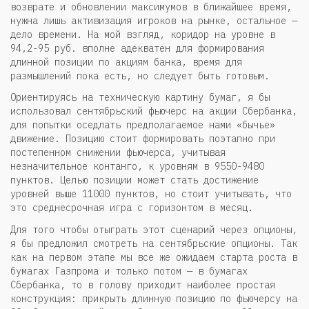
возврате и обновлении максимумов в ближайшее время,
нужна лишь активизация игроков на рынке, остальное —
дело времени. На мой взгляд, коридор на уровне в
94,2-95 руб. вполне адекватен для формирования
длинной позиции по акциям банка, время для
размышлений пока есть, но следует быть готовым.
Ориентируясь на техническую картину бумаг, я бы
использовал сентябрьский фьючерс на акции Сбербанка,
для попытки оседлать предполагаемое нами «бычье»
движение. Позицию стоит формировать поэтапно при
постепенном снижении фьючерса, учитывая
незначительное контанго, к уровням в 9550-9480
пунктов. Целью позиции может стать достижение
уровней выше 11000 пунктов, но стоит учитывать, что
это среднесрочная игра с горизонтом в месяц.
Для того чтобы отыграть этот сценарий через опционы,
я бы предложил смотреть на сентябрьские опционы. Так
как на первом этапе мы все же ожидаем старта роста в
бумагах Газпрома и только потом — в бумагах
Сбербанка, то в голову приходит наиболее простая
конструкция: прикрыть длинную позицию по фьючерсу на