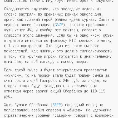
commodities также стимулируют инвесторов к покупкам.
Складывается ощущение, что последние недели мы
словно застряли во временных рамках одного дня,
прямо как главный герой фильма «День сурка». Опять в
лидерах акции Газпрома (
GAZP
), которые прибавляют
чуть менее 4%, и вообще все факторы, говорят о
слабости этого движения. Если бы не одно «но»: объем
открытого интереса по фьючерсу РТС превысил отметку
в 1 млн контрактов. Это один из самых высоких
показателей. Как минимум это должно сигнализировать
о том, что крупные игроки готовятся к значительному
движению, на мой взгляд, к выносу вверх.
Если такой вынос и будет отыгрываться пресловутым
«куклом», то на первом этапе будет подъем рынка за
счет роста акций Газпрома к 240 руб. за акцию, на
втором рынок будут закидывать к максимальным
отметкам через разгон акций Сбербанка до 110-115
руб.
Хотя бумаги Сбербанка (
SBER
) последний месяц не
пользовались особым спросом у «быков», но удержание
стратегических уровней поддержки говорит о возможном