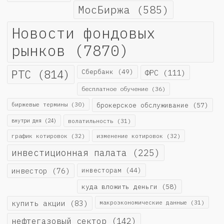
МосБиржа
(585)
Новости фондовых
рынков
(7870)
РТС
(814)
Сбербанк
(49)
ФРС
(111)
бесплатное обучение
(36)
биржевые термины
(30)
брокерское обслуживание
(57)
внутри дня
(24)
волатильность
(31)
график котировок
(32)
изменение котировок
(32)
инвестиционная палата
(225)
инвестор
(76)
инвесторам
(44)
куда вложить деньги
(58)
купить акции
(83)
макроэкономические данные
(31)
нефтегазовый сектор
(142)