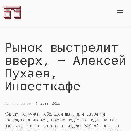
Toggl
Рынок выстрелит
navig
вверх, — Алексей
Пухаев,
Инвесткафе
,
Администратор
9 июня, 2011
«Быки» получили небольшой шанс для развития
растущего движения, причем поддержка идет по все
фронтам: растет фьючерс на индекс S&P500, цены на