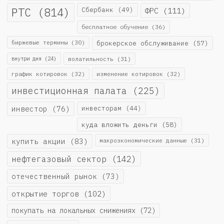
РТС
(814)
Сбербанк
(49)
ФРС
(111)
бесплатное обучение
(36)
биржевые термины
(30)
брокерское обслуживание
(57)
внутри дня
(24)
волатильность
(31)
график котировок
(32)
изменение котировок
(32)
инвестиционная палата
(225)
инвестор
(76)
инвесторам
(44)
куда вложить деньги
(58)
купить акции
(83)
макроэкономические данные
(31)
нефтегазовый сектор
(142)
отечественный рынок
(73)
открытие торгов
(102)
покупать на локальных снижениях
(72)