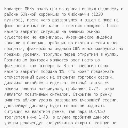
Накануне ММВБ вновь протестировал мощную поддержку в
районе 50%-ной коррекции по Фибоначчи (1230
пунктов), после чего развернулся и вышел в плюс на
фоне позитивных сигналов с внешних площадок. После
нашего закрытия ситуация на внешних рынках
существенно не изменилась. Американские индексы
залегли в боковик, прибавив по итогам сессии менее
процента, фьючерсы на индексы США консолидируются на
прежних уровнях, торгуясь перед открытием в нулях.
Позитивным фактором является рост нефтяных
фьючерсов, так фьючерс на Brent прибавил после
нашего закрытия порядка 1%, что может поддержать
отечественный рынок на открытии торговой сессии.
Динамика китайского индекса, который торгуется
вблизи годовых максимумов, прибавляя 0,7%, также
является позитивным сигналом. Открытие по рынку
видится вблизи уровня завершения вчерашней сессии.
Дальнейшую динамику будет во многом задавать
ситуация на валютном рынке, так пара EUR/USD
торгуется ниже 1,48, в случае пробития данного
уровня рекомендую спекулятивно открыть позиции по