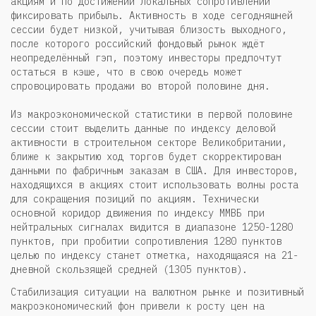
акциям и по достижении локальных сопротивлений
фиксировать прибыль. Активность в ходе сегодняшней
сессии будет низкой, учитывая близость выходного,
после которого российский фондовый рынок ждёт
неопределённый гэп, поэтому инвесторы предпочтут
остаться в кэше, что в свою очередь может
спровоцировать продажи во второй половине дня.
Из макроэкономической статистики в первой половине
сессии стоит выделить данные по индексу деловой
активности в строительном секторе Великобритании,
ближе к закрытию ход торгов будет скорректирован
данными по фабричным заказам в США. Для инвесторов,
находящихся в акциях стоит использовать волны роста
для сокращения позиций по акциям. Технически
основной коридор движения по индексу ММВБ при
нейтральных сигналах видится в диапазоне 1250-1280
пунктов, при пробитии сопротивления 1280 пунктов
целью по индексу станет отметка, находящаяся на 21-
дневной скользящей средней (1305 пунктов).
Стабилизация ситуации на валютном рынке и позитивный
макроэкономический фон привели к росту цен на