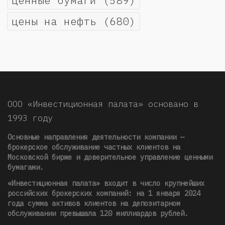
ценные бумаги
(589)
цены на нефть
(680)
ООО «Инвестиционная палата» основано в
1993 году
Основные направления деятельности компании —
брокерское обслуживание частных клиентов на
Московской бирже и доверительное управление ценными
бумагами.
«Инвестиционная палата» входит в число крупнейших
российских брокерских компаний: на 1 января 2024
года сумма активов клиентов на депозитарном
обслуживании превышала 120 миллиардов рублей
.