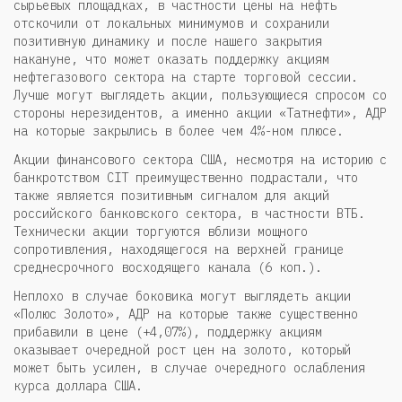
сырьевых площадках, в частности цены на нефть
отскочили от локальных минимумов и сохранили
позитивную динамику и после нашего закрытия
накануне, что может оказать поддержку акциям
нефтегазового сектора на старте торговой сессии.
Лучше могут выглядеть акции, пользующиеся спросом со
стороны нерезидентов, а именно акции «Татнефти», АДР
на которые закрылись в более чем 4%-ном плюсе.
Акции финансового сектора США, несмотря на историю с
банкротством CIT преимущественно подрастали, что
также является позитивным сигналом для акций
российского банковского сектора, в частности ВТБ.
Технически акции торгуются вблизи мощного
сопротивления, находящегося на верхней границе
среднесрочного восходящего канала (6 коп.).
Неплохо в случае боковика могут выглядеть акции
«Полюс Золото», АДР на которые также существенно
прибавили в цене (+4,07%), поддержку акциям
оказывает очередной рост цен на золото, который
может быть усилен, в случае очередного ослабления
курса доллара США.