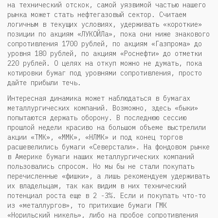
на технический отскок, самой уязвимой частью нашего
рынка может стать нефтегазовый сектор. Считаем
логичным в текущих условиях, удерживать «короткие»
позиции по акциям «ЛУКОЙЛа», пока они ниже знакового
сопротивления 1700 рублей, по акциям «Газпрома» до
уровня 180 рублей, по акциям «Роснефти» до отметки
220 рублей. О целях на откуп можно не думать, пока
котировки бумаг под уровнями сопротивления, просто
дайте прибыли течь.
Интересная динамика может наблюдаться в бумагах
металлургических компаний. Возможно, здесь «быки»
попытаются держать оборону. В последнюю сессию
прошлой недели красиво на большом объеме выстрелили
акции «ТМК», «ММК», «НЛМК» и под конец торгов
расшевелились бумаги «Северстали». На фондовом рынке
в Америке бумаги наших металлургических компаний
пользовались спросом. Но мы бы не стали покупать
перечисленные «фишки», а лишь рекомендуем удерживать
их владельцам, так как видим в них технический
потенциал роста еще в 2 -3%. Если и покупать что-то
из «металлургов», то притихшие бумаги ГМК
«Норильский никель», либо на пробое сопротивления