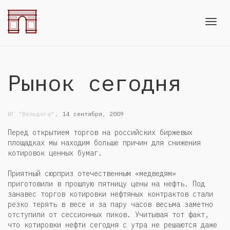
Toggl
Рынок сегодня
navig
,
ИГ "Вельдега"
14 сентября, 2009
Перед открытием торгов на российских биржевых
площадках мы находим больше причин для снижения
котировок ценных бумаг.
Приятный сюрприз отечественным «медведям»
приготовили в прошлую пятницу цены на нефть. Под
занавес торгов котировки нефтяных контрактов стали
резко терять в весе и за пару часов весьма заметно
отступили от сессионных пиков. Учитывая тот факт,
что котировки нефти сегодня с утра не решаются даже