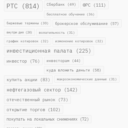
РТС
(814)
Сбербанк
(49)
ФРС
(111)
бесплатное обучение
(36)
биржевые термины
(30)
брокерское обслуживание
(57)
внутри дня
(24)
волатильность
(31)
график котировок
(32)
изменение котировок
(32)
инвестиционная палата
(225)
инвестор
(76)
инвесторам
(44)
куда вложить деньги
(58)
купить акции
(83)
макроэкономические данные
(31)
нефтегазовый сектор
(142)
отечественный рынок
(73)
открытие торгов
(102)
покупать на локальных снижениях
(72)