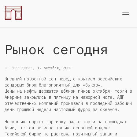
Toggl
Рынок сегодня
navig
,
ИГ "Вельдега"
12 октября, 2009
Внешний новостной фон перед открытием российских
фондовых бирж благоприятный для «быков».
Цены на нефть держатся вблизи пиков октября, торги в
Америке закрылись в пятницу на мажорной ноте, АДР
отечественных компаний произвели в последний рабочий
день прошлой недели настоящий фурор за океаном.
Несколько портят картинку вялые торги на площадках
Азии, в этом регионе только основной индекс
Токийской биржи не растерял позитивный запал и