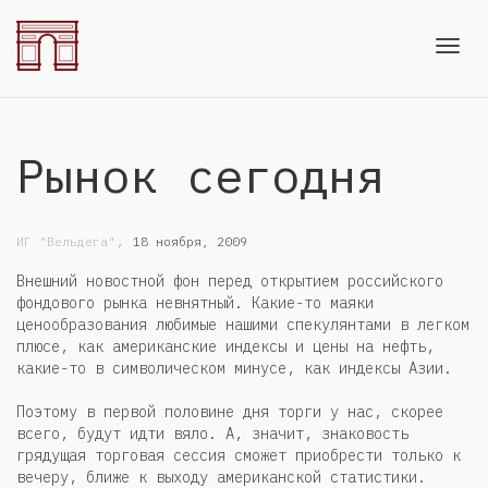
Toggl
Рынок сегодня
navig
,
ИГ "Вельдега"
18 ноября, 2009
Внешний новостной фон перед открытием российского
фондового рынка невнятный. Какие-то маяки
ценообразования любимые нашими спекулянтами в легком
плюсе, как американские индексы и цены на нефть,
какие-то в символическом минусе, как индексы Азии.
Поэтому в первой половине дня торги у нас, скорее
всего, будут идти вяло. А, значит, знаковость
грядущая торговая сессия сможет приобрести только к
вечеру, ближе к выходу американской статистики.