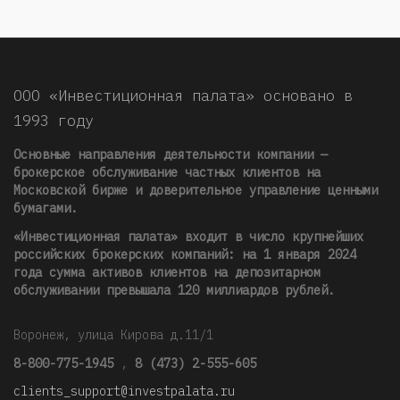
ООО «Инвестиционная палата» основано в
1993 году
Основные направления деятельности компании —
брокерское обслуживание частных клиентов на
Московской бирже и доверительное управление ценными
бумагами.
«Инвестиционная палата» входит в число крупнейших
российских брокерских компаний: на 1 января 2024
года сумма активов клиентов на депозитарном
обслуживании превышала 120 миллиардов рублей
.
Воронеж, улица Кирова д.11/1
8-800-775-1945
,
8 (473) 2-555-605
clients_support@investpalata.ru