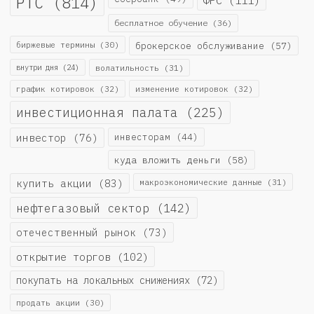
РТС
(814)
ФРС
(111)
бесплатное обучение
(36)
биржевые термины
(30)
брокерское обслуживание
(57)
внутри дня
(24)
волатильность
(31)
график котировок
(32)
изменение котировок
(32)
инвестиционная палата
(225)
инвестор
(76)
инвесторам
(44)
куда вложить деньги
(58)
купить акции
(83)
макроэкономические данные
(31)
нефтегазовый сектор
(142)
отечественный рынок
(73)
открытие торгов
(102)
покупать на локальных снижениях
(72)
продать акции
(30)