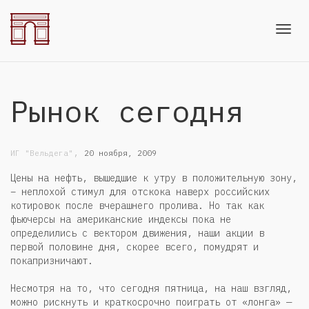
Toggl
Рынок сегодня
navig
,
ИГ "Вельдега"
20 ноября, 2009
Цены на нефть, вышедшие к утру в положительную зону,
– неплохой стимул для отскока наверх российских
котировок после вчерашнего пролива. Но так как
фьючерсы на американские индексы пока не
определились с вектором движения, наши акции в
первой половине дня, скорее всего, помудрят и
покапризничают.
Несмотря на то, что сегодня пятница, на наш взгляд,
можно рискнуть и краткосрочно поиграть от «лонга» —