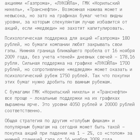
акциями «Газпрома», «ЛУКОЙЛа», ГМК «Норильский
никель», «Транснефти». Возможная нажива может и
невысока, но зато на графиках бумаг четко видны
уровни, за которым спекулянтам лучше избавится от
акций, если «медведи» не захотят капитулировать.
Психологическая поддержка для акций «Газпрома» 180
рублей, но бумаги компании любят закрывать свои
гэпы. Нижняя граница ближайшего пробела от 16 ноября
2009 года, без учета «теней» дневных свечей – 178,16
рубля. Сильная поддержка на графике «ЛУКОЙЛа» 1700
рублей, но сопротивление «медведям» может оказать и
психологический рубеж 1750 рублей. Так что покупки
этих бумаг нужно дробить по важным рубежам.
С бумагами ГМК «Норильский никель» и «Транснефти»
все проще – локальные поддержки на их графиках
выражены ярче. Это уровни 4050 рублей и 20000 рублей
соответственно.
Общая стратегия по другим «голубым фишкам» и
популярным бумагам на сегодня может быть такой –
покупка акций при падении на 1 – 2%, со «стопом» за
нижней границей гэпа от 16 ноября 2009 года.