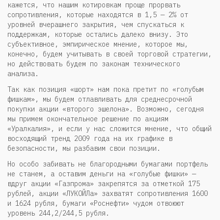
кажется, что нашим котировкам проще прорвать
сопротивления, которые находятся в 1,5 — 2% от
уровней вчерашнего закрытия, чем спускаться к
поддержкам, которые остались далеко внизу. Это
субъективное, эмпирическое мнение, которое мы,
конечно, будем учитывать в своей торговой стратегии,
но действовать будем по законам технического
анализа.
Так как позиция «шорт» нам пока претит по «голубым
фишкам», мы будем отлавливать для среднесрочной
покупки акции «второго эшелона». Возможно, сегодня
мы примем окончательное решение по акциям
«Уралкалия», и если у нас сложится мнение, что общий
восходящий тренд 2009 года на их графике в
безопасности, мы разбавим свои позиции.
Но особо забивать не благородными бумагами портфель
не станем, а оставим деньги на «голубые фишки» —
вдруг акции «Газпрома» закрепятся за отметкой 175
рублей, акции «ЛУКОЙЛа» захватят сопротивления 1600
и 1624 рубля, бумаги «Роснефти» чудом отвоюют
уровень 244,2/244,5 рубля.