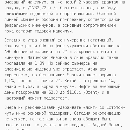
вчерашний максимум, он же новый 2-часовой фрактал на
покупку d /1732,72 п./. Соответственно, они будут
ближайшими поддержкой и сопротивлением. Основной
линией «бычьей» обороны по-прежнему остаётся район
февральских минимумов, а основным сопротивлением
пока оставим годовой максимум.
Сегодня с утра внешний фон умеренно-негативный.
Накануне рынки США на фоне ухудшения обстановки на
АЭС Японии обвалились на 2% и закрылись почти на
минимуме. Латинская Америка в лице Бразилии также
пропадала на 1,5%. Но сейчас фьючерсы на
американские индексы уже отрастают. Азия вся
«краснеет», но без паники: Япония падает порядка
1,5%, Гонконг – почти 2%, Китай – в пределах 1%,
Индия – 0,5%, а Корея в «нуле». Нефть за вчерашний
день подорожала на $2,3 до $110,6 /Brent/ и в
настоящий момент подрастает.
Вчера мы рекомендовали удерживать «лонг» со «стопом»
чуть ниже основной поддержки. Сегодня рекомендацию
не меняем, но так как рынок снова обещает быть
волатильным, то делать перезаходы», — Андрей Зорин,