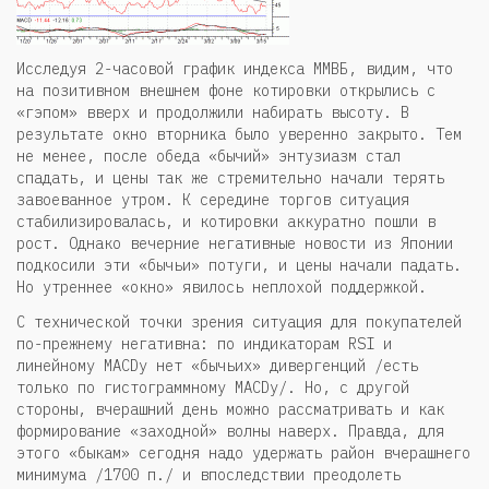
Исследуя 2-часовой график индекса ММВБ, видим, что
на позитивном внешнем фоне котировки открылись с
«гэпом» вверх и продолжили набирать высоту. В
результате окно вторника было уверенно закрыто. Тем
не менее, после обеда «бычий» энтузиазм стал
спадать, и цены так же стремительно начали терять
завоеванное утром. К середине торгов ситуация
стабилизировалась, и котировки аккуратно пошли в
рост. Однако вечерние негативные новости из Японии
подкосили эти «бычьи» потуги, и цены начали падать.
Но утреннее «окно» явилось неплохой поддержкой.
С технической точки зрения ситуация для покупателей
по-прежнему негативна: по индикаторам RSI и
линейному MACDу нет «бычьих» дивергенций /есть
только по гистограммному MACDу/. Но, с другой
стороны, вчерашний день можно рассматривать и как
формирование «заходной» волны наверх. Правда, для
этого «быкам» сегодня надо удержать район вчерашнего
минимума /1700 п./ и впоследствии преодолеть