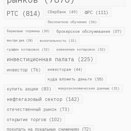
РТС
(814)
Сбербанк
(49)
ФРС
(111)
бесплатное обучение
(36)
биржевые термины
(30)
брокерское обслуживание
(57)
внутри дня
(24)
волатильность
(31)
график котировок
(32)
изменение котировок
(32)
инвестиционная палата
(225)
инвестор
(76)
инвесторам
(44)
куда вложить деньги
(58)
купить акции
(83)
макроэкономические данные
(31)
нефтегазовый сектор
(142)
отечественный рынок
(73)
открытие торгов
(102)
покупать на локальных снижениях
(72)