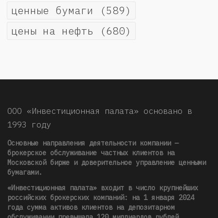
ценные бумаги
(589)
цены на нефть
(680)
ООО «Инвестиционная палата» основано в
1993 году
Основные направления деятельности компании —
брокерское обслуживание частных клиентов на
Московской бирже и доверительное управление ценными
бумагами.
«Инвестиционная палата» входит в число крупнейших
российских брокерских компаний: на 1 января 2024
года сумма активов клиентов на депозитарном
обслуживании превышала 120 миллиардов рублей
.