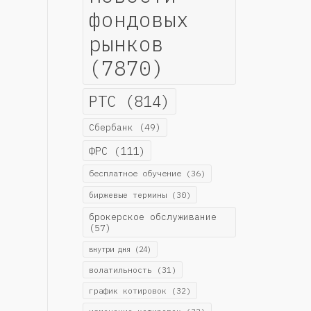
фондовых
рынков
(7870)
РТС
(814)
Сбербанк
(49)
ФРС
(111)
бесплатное обучение
(36)
биржевые термины
(30)
брокерское обслуживание
(57)
внутри дня
(24)
волатильность
(31)
график котировок
(32)