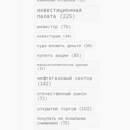
изменение котировок
(32)
инвестиционная
палата
(225)
инвестор
(76)
инвесторам
(44)
куда вложить деньги
(58)
купить акции
(83)
макроэкономические данные
(31)
нефтегазовый сектор
(142)
отечественный рынок
(73)
открытие торгов
(102)
покупать на локальных
снижениях
(72)