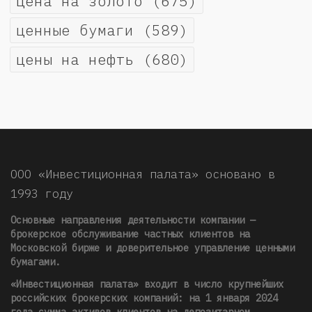
цена на золото
(675)
ценные бумаги
(589)
цены на нефть
(680)
ООО «Инвестиционная палата» основано в
1993 году
Основные направления деятельности компании —
брокерское обслуживание частных клиентов на
Московской бирже и доверительное управление ценными
бумагами.
«Инвестиционная палата» входит в число крупнейших
российских брокерских компаний: на 1 января 2024
года сумма активов клиентов на депозитарном