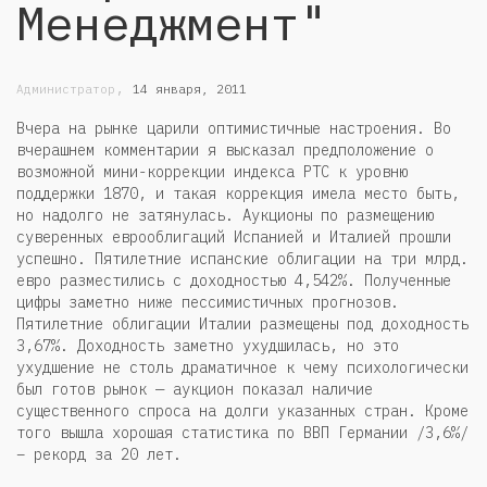
Менеджмент"
,
Администратор
14 января, 2011
Вчера на рынке царили оптимистичные настроения. Во
вчерашнем комментарии я высказал предположение о
возможной мини-коррекции индекса РТС к уровню
поддержки 1870, и такая коррекция имела место быть,
но надолго не затянулась. Аукционы по размещению
суверенных еврооблигаций Испанией и Италией прошли
успешно. Пятилетние испанские облигации на три млрд.
евро разместились с доходностью 4,542%. Полученные
цифры заметно ниже пессимистичных прогнозов.
Пятилетние облигации Италии размещены под доходность
3,67%. Доходность заметно ухудшилась, но это
ухудшение не столь драматичное к чему психологически
был готов рынок — аукцион показал наличие
существенного спроса на долги указанных стран. Кроме
того вышла хорошая статистика по ВВП Германии /3,6%/
– рекорд за 20 лет.