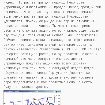
Индекс РТС растет три дня подряд. Некоторые
управляющие инвесткомпаний продали перед праздниками
акциями, а что делает руководство инвесткомпаний
если рынок растет три дня подряд? Руководство
удивляется, почему акции до сих пор не откуплены
назад и грозит пальчиком. Ты можешь взять риск на
себя и не откупать акции, но если рынок будет расти
еще три дня, тебя ожидают немаленькие неприятности.
Сейчас сложилась такая ситуация, что нефтегазовый
сектор имеет фундаментальный потенциал роста, а
сектор металлургии /Северсталь (CHMF) и НЛМК (NLMK)/
исчерпал потенциал роста, но руководство некоторых
компаний это мало волнует – оно заставляет
управляющих покупать акции «по всему фронту»,
мотивируя это тем, что на следующей неделе будет
обсуждаться план помощи Португалии /позитив со
слезами на глазах/, а следовательно раллирование
евро продолжиться и как следствие цена на нефть
будут на высоком уровне.