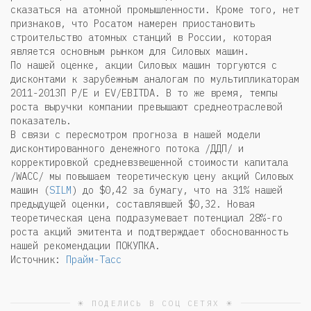
сказаться на атомной промышленности. Кроме того, нет
признаков, что Росатом намерен приостановить
строительство атомных станций в России, которая
является основным рынком для Силовых машин.
По нашей оценке, акции Силовых машин торгуются с
дисконтами к зарубежным аналогам по мультипликаторам
2011-2013П P/E и EV/EBITDA. В то же время, темпы
роста выручки компании превышают среднеотраслевой
показатель.
В связи с пересмотром прогноза в нашей модели
дисконтированного денежного потока /ДДП/ и
корректировкой средневзвешенной стоимости капитала
/WACC/ мы повышаем теоретическую цену акций Силовых
машин (
SILM
) до $0,42 за бумагу, что на 31% нашей
предыдущей оценки, составлявшей $0,32. Новая
теоретическая цена подразумевает потенциал 28%-го
роста акций эмитента и подтверждает обоснованность
нашей рекомендации ПОКУПКА.
Источник:
Прайм-Тасс
☀ ПОДЕЛИСЬ В СОЦ СЕТЯХ ☀