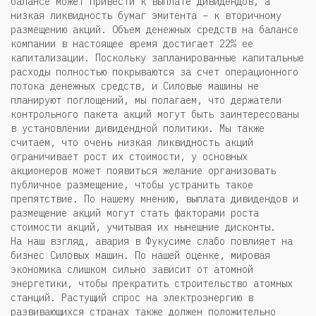
балансе может привести к выплате дивидендов, а
низкая ликвидность бумаг эмитента – к вторичному
размещению акций. Объем денежных средств на балансе
компании в настоящее время достигает 22% ее
капитализации. Поскольку запланированные капитальные
расходы полностью покрываются за счет операционного
потока денежных средств, и Силовые машины не
планируют поглощений, мы полагаем, что держатели
контрольного пакета акций могут быть заинтересованы
в установлении дивидендной политики. Мы также
считаем, что очень низкая ликвидность акций
ограничивает рост их стоимости, у основных
акционеров может появиться желание организовать
публичное размещение, чтобы устранить такое
препятствие. По нашему мнению, выплата дивидендов и
размещение акций могут стать факторами роста
стоимости акций, учитывая их нынешние дисконты.
На наш взгляд, авария в Фукусиме слабо повлияет на
бизнес Силовых машин. По нашей оценке, мировая
экономика слишком сильно зависит от атомной
энергетики, чтобы прекратить строительство атомных
станций. Растущий спрос на электроэнергию в
развивающихся странах также должен положительно