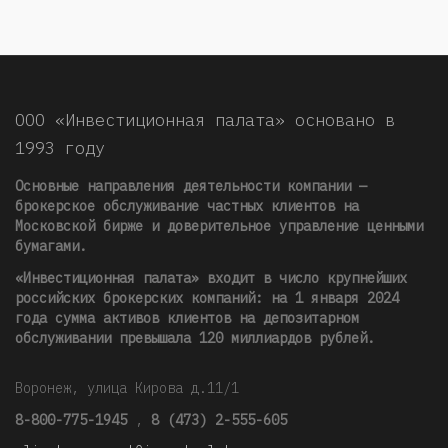
ООО «Инвестиционная палата» основано в
1993 году
Основные направления деятельности компании —
брокерское обслуживание частных клиентов на
Московской бирже и доверительное управление ценными
бумагами.
«Инвестиционная палата» входит в число крупнейших
российских брокерских компаний: на 1 января 2024
года сумма активов клиентов на депозитарном
обслуживании превышала 120 миллиардов рублей
.
Воронеж, улица Кирова д.11/1
8-800-775-1945
,
8 (473) 2-555-605