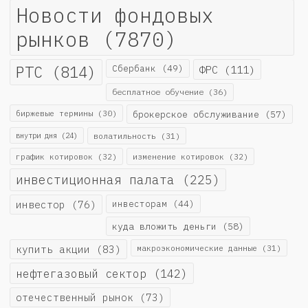
Новости фондовых
рынков
(7870)
РТС
(814)
Сбербанк
(49)
ФРС
(111)
бесплатное обучение
(36)
биржевые термины
(30)
брокерское обслуживание
(57)
внутри дня
(24)
волатильность
(31)
график котировок
(32)
изменение котировок
(32)
инвестиционная палата
(225)
инвестор
(76)
инвесторам
(44)
куда вложить деньги
(58)
купить акции
(83)
макроэкономические данные
(31)
нефтегазовый сектор
(142)
отечественный рынок
(73)