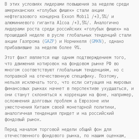
В этих условиях лидерами повышения за неделю среди
американских «голубых фишек» стали акции
нефтегазового концерна Exxon Mobil /+3,5%/ и
алюминиевого гиганта Alcoa /+3,5%/. Аналогично
лидерами роста среди российских «голубых фишек» на
прошедшей неделе в русле глобальных тенденций стали
акции Газпрома (
GAZP
) и Норникеля (
GMKN
), однако
прибавившие за неделю более 9%.
Этот факт является еще одним подтверждением того,
что движения котировок на фондовом рынке РФ во
многом соответствуют глобальным тенденциям, но с
поправкой на отечественную специфику. Поэтому,
нельзя исключать того, что если ситуация на мировых
финансовых рынках начнет в перспективе ухудшаться, и
они станут склоняться к коррекции на фоне, например,
осложнения долговых проблем а Еврозоне или
ужесточения Китаем своей монетарной политики,
аналогичная тенденция придет и на российский
фондовый рынок.
Перед началом торговой недели общий фон для
отечественного фондового рынка, по нашим оценкам,