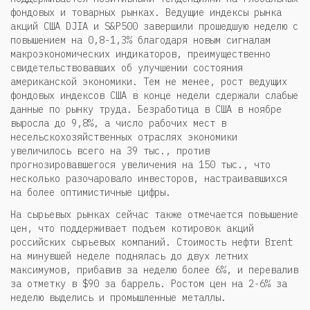
фондовых и товарных рынках. Ведущие индексы рынка
акций США DJIA и S&P500 завершили прошедшую неделю с
повышением на 0,8-1,3% благодаря новым сигналам
макроэкономических индикаторов, преимущественно
свидетельствовавших об улучшении состояния
американской экономики. Тем не менее, рост ведущих
фондовых индексов США в конце недели сдержали слабые
данные по рынку труда. Безработица в США в ноябре
выросла до 9,8%, а число рабочих мест в
несельскохозяйственных отраслях экономики
увеличилось всего на 39 тыс., против
прогнозировавшегося увеличения на 150 тыс., что
несколько разочаровало инвесторов, настраивавшихся
на более оптимистичные цифры.
На сырьевых рынках сейчас также отмечается повышение
цен, что поддерживает подъем котировок акций
российских сырьевых компаний. Стоимость нефти Brent
на минувшей неделе поднялась до двух летних
максимумов, прибавив за неделю более 6%, и перевалив
за отметку в $90 за баррель. Ростом цен на 2-6% за
неделю выделись и промышленные металлы.