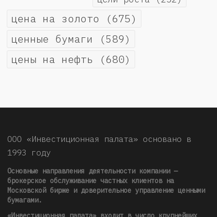
цена на золото
(675)
ценные бумаги
(589)
цены на нефть
(680)
ООО «Инвестиционная палата» основано в
1993 году
Основные направления деятельности компании —
брокерское обслуживание частных клиентов на
Московской бирже и доверительное управление ценными
бумагами.
«Инвестиционная палата» входит в число крупнейших