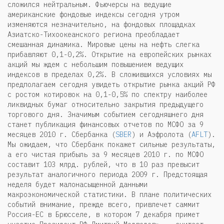
сложился нейтральным. Фьючерсы на ведущие
американские фондовые индексы сегодня утром
изменяются незначительно, на фондовых площадках
Азиатско-Тихоокеанского региона преобладает
смешанная динамика. Мировые цены на нефть слегка
прибавляют 0,1-0,2%. Открытие на европейских рынках
акций мы ждем с небольшим повышением ведущих
индексов в пределах 0,2%. В сложившихся условиях мы
предполагаем сегодня увидеть открытие рынка акций РФ
с ростом котировок на 0,1-0,5% по спектру наиболее
ликвидных бумаг относительно закрытия предыдущего
торгового дня. Значимым событием сегодняшнего дня
станет публикация финансовых отчетов по МСФО за 9
месяцев 2010 г. Сбербанка (
SBER
) и Аэфролота (
AFLT
).
Мы ожидаем, что Сбербанк покажет сильные результаты,
а его чистая прибыль за 9 месяцев 2010 г. по МСФО
составит 103 млрд. рублей, что в 10 раз превысит
результат аналогичного периода 2009 г. Предстоящая
неделя будет малонасыщенной данными
макроэкономической статистики. В плане политических
событий внимание, прежде всего, привлечет саммит
Россия-ЕС в Брюсселе, в котором 7 декабря примет