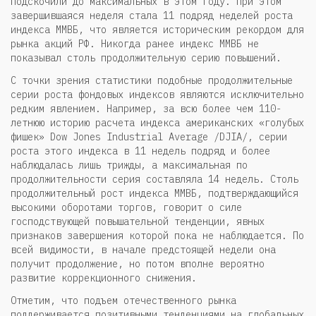
подскочили до максимальных в этом году. При этом
завершившаяся неделя стала 11 подряд неделей роста
индекса ММВБ, что является историческим рекордом для
рынка акций РФ. Никогда ранее индекс ММВБ не
показывал столь продолжительную серию повышений.
С точки зрения статистики подобные продолжительные
серии роста фондовых индексов являются исключительно
редким явлением. Например, за всю более чем 110-
летнюю историю расчета индекса американских «голубых
фишек» Dow Jones Industrial Average /DJIA/, серии
роста этого индекса в 11 недель подряд и более
наблюдалась лишь трижды, а максимальная по
продолжительности серия составляла 14 недель. Столь
продолжительный рост индекса ММВБ, подтверждающийся
высокими оборотами торгов, говорит о силе
господствующей повышательной тенденции, явных
признаков завершения которой пока не наблюдается. По
всей видимости, в начале предстоящей недели она
получит продолжение, но потом вполне вероятно
развитие коррекционного снижения.
Отметим, что подъем отечественного рынка
поддерживается позитивными тенденциями на глобальных