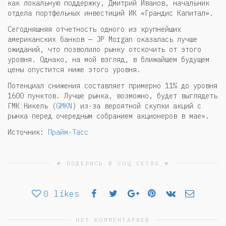
как локальную поддержку, Дмитрий Иванов, начальник
отдела портфельных инвестиций ИК «Грандис Капитал».
Сегодняшняя отчетность одного из крупнейших
американских банков — JP Morgan оказалась лучше
ожиданий, что позволило рынку отскочить от этого
уровня. Однако, на мой взгляд, в ближайшем будущем
цены опустится ниже этого уровня.
Потенциал снижения составляет примерно 11% до уровня
1600 пунктов. Лучше рынка, возможно, будет выглядеть
ГМК Никель (
GMKN
) из-за вероятной скупки акций с
рынка перед очередным собранием акционеров в мае».
Источник:
Прайм-Тасс
☀ ПОДЕЛИСЬ В СОЦ СЕТЯХ ☀
0
likes
НЕТ КОММЕНТАРИЕВ