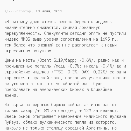
,
Администратор
10 июня, 2011
«В пятницу днем отечественные биржевые индексы
незначительно снижаются, снимая локальную
перекупленность. Спекулянты сегодня опять не пустили
индекс ММВБ выше уровня сопротивления на 1695 п.,
тем более что внешний фон не располагает к новым
агрессивным покупкам.
Цены на нефть /Brent $119/барр; -0,6%/, равно как и
промышленные металлы /медь -0,7%; никель -0,4%/ да и
европейские индексы /FTSE -0,3%; DAX -0,22%/ сегодня
торгуются в красной зоне, поскольку участники торгов
не уверены в том, что устойчивый рост будет
преобладать на американских биржах в ближайшее
время.
Из сырья на мировых биржах сейчас активно растет
только сахар /+1,8% за сегодня; + 12% за неделю/.
Здесь рынок отыгрывает извержение чилийского вулкана
Пуйеуэ, облако вулканического пепла из которого,
накрыло не только столицу соседней Аргентины, но