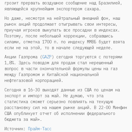
грозит прервать воздушное сообщение над Бразилией,
являющейся крупнейшим экспортером сахара.
Но даже, несмотря на нейтральный внешний фон, наш
рынок акций продолжает отыгрывать свои интересы,
приучая игроков выкупать все просадки в индексах.
Поэтому, после небольшой коррекции, собравшись
силами, отметка 1700 п. по индексу ММВБ будет взята
если не на этой, то в начале следующей неделе.
Акции Газпрома (
GAZP
) сегодня торгуются с потерями
1,8%. Здесь поводом для продаж стал нерешенный
вопрос в части окончательной формулы цены на газ
между Газпромом и Китайской национальной
нефтегазовой корпорацией.
Сегодня в 16-30 выходят данные из США по ценам на
экспорт и импорт за май. Не думаю, что эта
статистика сможет серьезно повлиять на текущую
расстановку сил на нашем рынке акций. В 22-00 Минфин
США опубликует отчет об исполнении федерального
бюджета за май».
Источник:
Прайм-Тасс