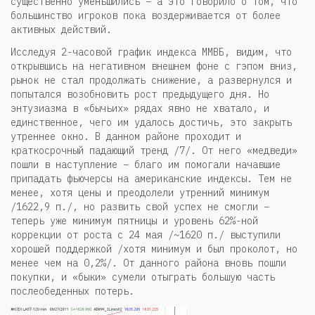
существенно уменьшились – а это говорило о том, что
большинство игроков пока воздерживается от более
активных действий.
Исследуя 2-часовой график индекса ММВБ, видим, что
открывшись на негативном внешнем фоне с гэпом вниз,
рынок не стал продолжать снижение, а развернулся и
попытался возобновить рост предыдущего дня. Но
энтузиазма в «бычьих» рядах явно не хватало, и
единственное, чего им удалось достичь, это закрыть
утреннее окно. В данном районе проходит и
краткосрочный падающий тренд /7/. От него «медведи»
пошли в наступление – благо им помогали начавшие
припадать фьючерсы на американские индексы. Тем не
менее, хотя цены и преодолели утренний минимум
/1622,9 п./, но развить свой успех не смогли –
теперь уже минимум пятницы и уровень 62%-ной
коррекции от роста с 24 мая /~1620 п./ выступили
хорошей поддержкой /хотя минимум и был проколот, но
менее чем на 0,2%/. От данного района вновь пошли
покупки, и «быки» сумели отыграть большую часть
послеобеденных потерь.