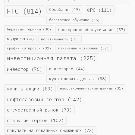
РТС
(814)
Сбербанк
(49)
ФРС
(111)
бесплатное обучение
(36)
биржевые термины
(30)
брокерское обслуживание
(57)
внутри дня
(24)
волатильность
(31)
график котировок
(32)
изменение котировок
(32)
инвестиционная палата
(225)
инвестор
(76)
инвесторам
(44)
куда вложить деньги
(58)
купить акции
(83)
макроэкономические данные
(31)
нефтегазовый сектор
(142)
отечественный рынок
(73)
открытие торгов
(102)
покупать на локальных снижениях
(72)