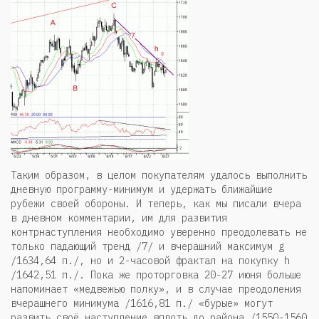
Таким образом, в целом покупателям удалось выполнить
дневную программу-минимум и удержать ближайшие
рубежи своей обороны. И теперь, как мы писали вчера
в дневном комментарии, им для развития
контрнаступления необходимо уверенно преодолевать не
только падающий тренд /7/ и вчерашний максимум g
/1634,64 п./, но и 2-часовой фрактал на покупку h
/1642,51 п./. Пока же проторговка 20-27 июня больше
напоминает «медвежью полку», и в случае преодоления
вчерашнего минимума /1616,81 п./ «бурые» могут
развить своё наступление вплоть до района /1550-1560