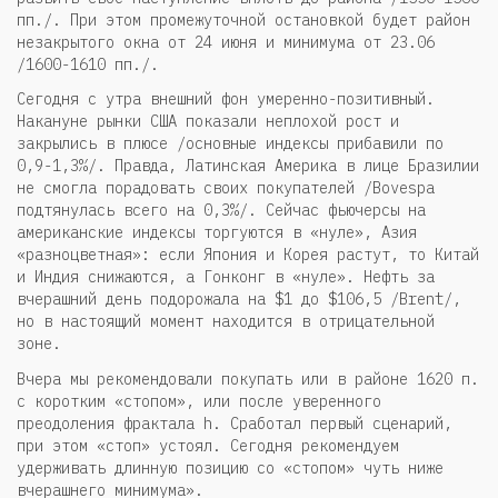
пп./. При этом промежуточной остановкой будет район
незакрытого окна от 24 июня и минимума от 23.06
/1600-1610 пп./.
Сегодня с утра внешний фон умеренно-позитивный.
Накануне рынки США показали неплохой рост и
закрылись в плюсе /основные индексы прибавили по
0,9-1,3%/. Правда, Латинская Америка в лице Бразилии
не смогла порадовать своих покупателей /Bovespa
подтянулась всего на 0,3%/. Сейчас фьючерсы на
американские индексы торгуются в «нуле», Азия
«разноцветная»: если Япония и Корея растут, то Китай
и Индия снижаются, а Гонконг в «нуле». Нефть за
вчерашний день подорожала на $1 до $106,5 /Brent/,
но в настоящий момент находится в отрицательной
зоне.
Вчера мы рекомендовали покупать или в районе 1620 п.
с коротким «стопом», или после уверенного
преодоления фрактала h. Сработал первый сценарий,
при этом «стоп» устоял. Сегодня рекомендуем
удерживать длинную позицию со «стопом» чуть ниже
вчерашнего минимума».