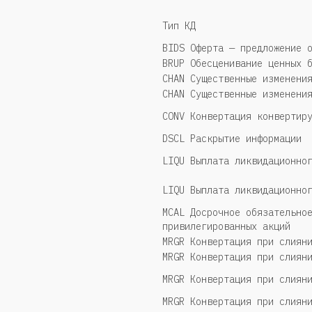
Тип КД
BIDS Оферта — предложение 
BRUP Обесценивание ценных 
CHAN Существенные изменени
CHAN Существенные изменени
CONV Конвертация конвертир
DSCL Раскрытие информации
LIQU Выплата ликвидационно
LIQU Выплата ликвидационно
MCAL Досрочное обязательно
привилегированных акций
MRGR Конвертация при слиян
MRGR Конвертация при слиян
MRGR Конвертация при слиян
MRGR Конвертация при слиян