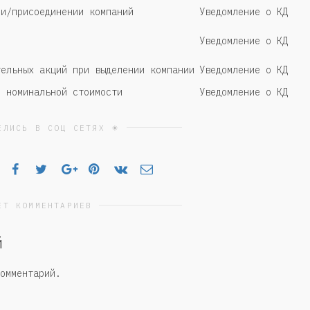
ии/присоединении компаний
Уведомление о КД
Уведомление о КД
тельных акций при выделении компании
Уведомление о КД
е номинальной стоимости
Уведомление о КД
ЕЛИСЬ В СОЦ СЕТЯХ ☀
ЕТ КОММЕНТАРИЕВ
й
омментарий.