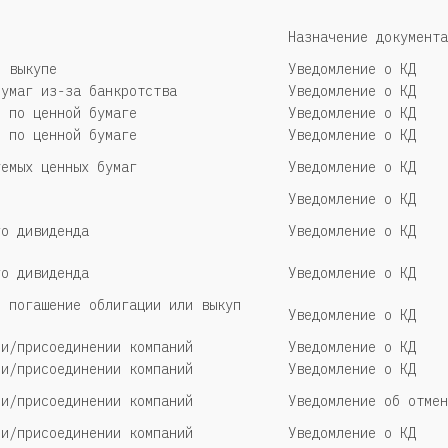
Назначение документа
о выкупе
Уведомление о КД
бумаг из-за банкротства
Уведомление о КД
я по ценной бумаге
Уведомление о КД
я по ценной бумаге
Уведомление о КД
уемых ценных бумаг
Уведомление о КД
Уведомление о КД
го дивиденда
Уведомление о КД
го дивиденда
Уведомление о КД
е погашение облигации или выкуп
Уведомление о КД
ии/присоединении компаний
Уведомление о КД
ии/присоединении компаний
Уведомление о КД
ии/присоединении компаний
Уведомление об отмен
ии/присоединении компаний
Уведомление о КД