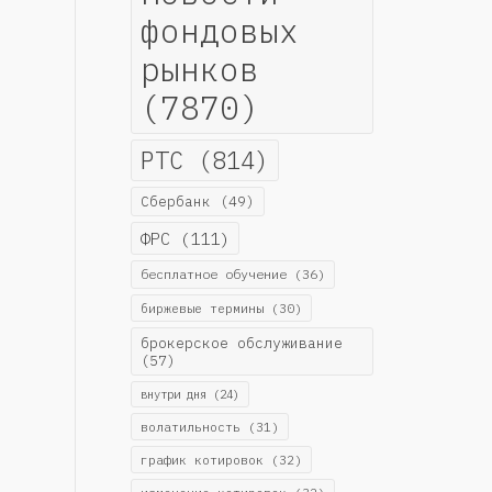
фондовых
рынков
(7870)
РТС
(814)
Сбербанк
(49)
ФРС
(111)
бесплатное обучение
(36)
биржевые термины
(30)
брокерское обслуживание
(57)
внутри дня
(24)
волатильность
(31)
график котировок
(32)