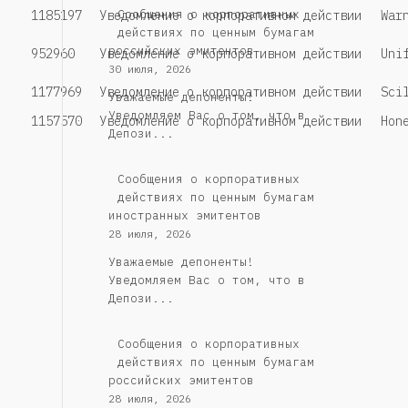
Cообщения о корпоративных
1185197
Уведомление о корпоративном действии
War
действиях по ценным бумагам
российских эмитентов
952960
Уведомление о корпоративном действии
Uni
30 июля, 2026
1177969
Уведомление о корпоративном действии
Sci
Уважаемые депоненты!
Уведомляем Вас о том, что в
1157570
Уведомление о корпоративном действии
Hon
Депози...
Сообщения о корпоративных
действиях по ценным бумагам
иностранных эмитентов
28 июля, 2026
Уважаемые депоненты!
Уведомляем Вас о том, что в
Депози...
Cообщения о корпоративных
действиях по ценным бумагам
российских эмитентов
28 июля, 2026