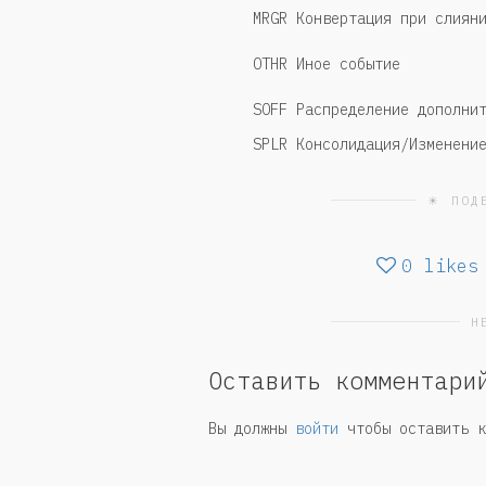
MRGR Конвертация при слиян
OTHR Иное событие
SOFF Распределение дополни
SPLR Консолидация/Изменени
☀ ПОД
0
likes
Н
Оставить комментари
Вы должны
войти
чтобы оставить к