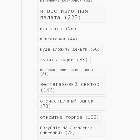
изменение котировок
(32)
инвестиционная
палата
(225)
инвестор
(76)
инвесторам
(44)
куда вложить деньги
(58)
купить акции
(83)
макроэкономические данные
(31)
нефтегазовый сектор
(142)
отечественный рынок
(73)
открытие торгов
(102)
покупать на локальных
снижениях
(72)