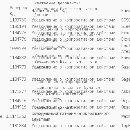
Уважаемые депоненты!
Референс
Уведомляем Вас о том, что в
Наименование КД
Наи
КД
Депози...
1183760
Уведомление о корпоративном действии
COS
1185194
Уведомление о корпоративном действии
Sle
Cообщения о корпоративных
1184776
Уведомление о корпоративном действии
Exx
действиях по ценным бумагам
1184776
Уведомление о корпоративном действии
Exx
российских эмитентов
Deu
5 августа, 2026
1099799
Уведомление о корпоративном действии
Ame
Уважаемые депоненты!
1184832
Уведомление о корпоративном действии
Ком
Уведомляем Вас о том, что в
1184773
Уведомление о корпоративном действии
Sag
Депози...
1184773
Уведомление о корпоративном действии
Sag
Сообщения о корпоративных
действиях по ценным бумагам
1171277
Уведомление о корпоративном действии
Akb
иностранных эмитентов
30 июля, 2026
1184916
Уведомление о корпоративном действии
Org
1184916
Уведомление о корпоративном действии
Org
Уважаемые депоненты!
Сообщение об отмене корпоративного
Уведомляем Вас о том, что в
е КД
1141362
War
действия
Депози...
1181834
Уведомление о корпоративном действии
Top