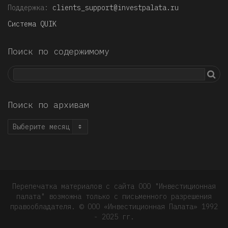
Поддержка:
clients_support@investpalata.ru
Система QUIK
Поиск по содержимому
Поиск по архивам
Поиск
по
архивам
Перепечатка материалов с сайта ООО "Инвестиционная
палата" возможна только с письменного разрешения
правообладателя. © OOO «Инвестиционная Палата» 1992
- 2025 гг.