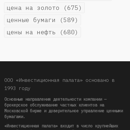
цена на золото
(675)
ценные бумаги
(589)
цены на нефть
(680)
ООО «Инвестиционная палата» основано в
1993 году
Основные направления деятельности компании —
брокерское обслуживание частных клиентов на
Московской бирже и доверительное управление ценными
бумагами.
«Инвестиционная палата» входит в число крупнейших