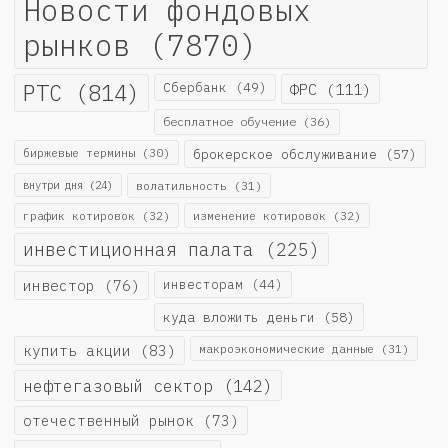
Новости фондовых
рынков
(7870)
РТС
(814)
Сбербанк
(49)
ФРС
(111)
бесплатное обучение
(36)
биржевые термины
(30)
брокерское обслуживание
(57)
внутри дня
(24)
волатильность
(31)
график котировок
(32)
изменение котировок
(32)
инвестиционная палата
(225)
инвестор
(76)
инвесторам
(44)
куда вложить деньги
(58)
купить акции
(83)
макроэкономические данные
(31)
нефтегазовый сектор
(142)
отечественный рынок
(73)