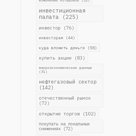
изменение котировок
(32)
инвестиционная
палата
(225)
инвестор
(76)
инвесторам
(44)
куда вложить деньги
(58)
купить акции
(83)
макроэкономические данные
(31)
нефтегазовый сектор
(142)
отечественный рынок
(73)
открытие торгов
(102)
покупать на локальных
снижениях
(72)