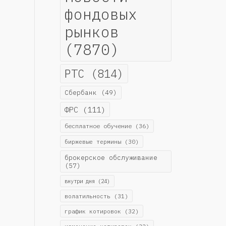
фондовых
рынков
(7870)
РТС
(814)
Сбербанк
(49)
ФРС
(111)
бесплатное обучение
(36)
биржевые термины
(30)
брокерское обслуживание
(57)
внутри дня
(24)
волатильность
(31)
график котировок
(32)