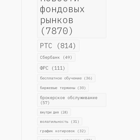
фондовых
рынков
(7870)
РТС
(814)
Сбербанк
(49)
ФРС
(111)
бесплатное обучение
(36)
биржевые термины
(30)
брокерское обслуживание
(57)
внутри дня
(24)
волатильность
(31)
график котировок
(32)