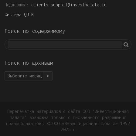
Поддержка:
clients_support@investpalata.ru
Система QUIK
Поиск по содержимому
Поиск по архивам
Поиск
по
архивам
Перепечатка материалов с сайта ООО "Инвестиционная
палата" возможна только с письменного разрешения
правообладателя. © OOO «Инвестиционная Палата» 1992
- 2025 гг.