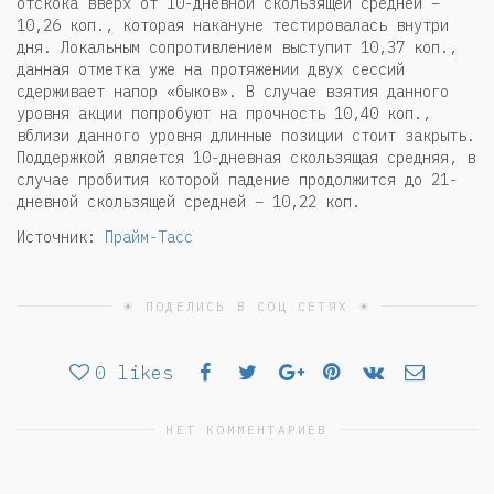
отскока вверх от 10-дневной скользящей средней –
10,26 коп., которая накануне тестировалась внутри
дня. Локальным сопротивлением выступит 10,37 коп.,
данная отметка уже на протяжении двух сессий
сдерживает напор «быков». В случае взятия данного
уровня акции попробуют на прочность 10,40 коп.,
вблизи данного уровня длинные позиции стоит закрыть.
Поддержкой является 10-дневная скользящая средняя, в
случае пробития которой падение продолжится до 21-
дневной скользящей средней – 10,22 коп.
Источник:
Прайм-Тасс
☀ ПОДЕЛИСЬ В СОЦ СЕТЯХ ☀
0
likes
НЕТ КОММЕНТАРИЕВ