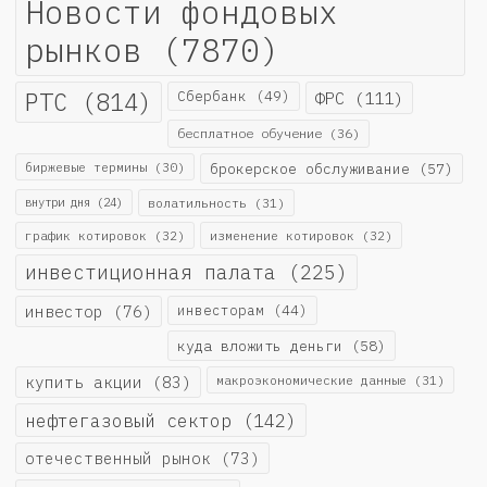
Новости фондовых
рынков
(7870)
РТС
(814)
Сбербанк
(49)
ФРС
(111)
бесплатное обучение
(36)
биржевые термины
(30)
брокерское обслуживание
(57)
внутри дня
(24)
волатильность
(31)
график котировок
(32)
изменение котировок
(32)
инвестиционная палата
(225)
инвестор
(76)
инвесторам
(44)
куда вложить деньги
(58)
купить акции
(83)
макроэкономические данные
(31)
нефтегазовый сектор
(142)
отечественный рынок
(73)