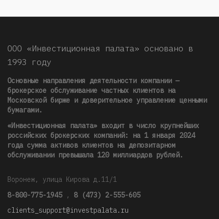
ООО «Инвестиционная палата» основано в
1993 году
Основные направления деятельности компании —
брокерское обслуживание частных клиентов на
Московской бирже и доверительное управление ценными
бумагами.
«Инвестиционная палата» входит в число крупнейших
российских брокерских компаний: на 1 января 2024
года сумма активов клиентов на депозитарном
обслуживании превышала 120 миллиардов рублей
.
Воронеж, улица Кирова д.11/1
8-800-775-1945
,
8 (473) 2-555-605
clients_support@investpalata.ru