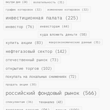
внутри дня
(24)
волатильность
(31)
график котировок
(32)
изменение котировок
(32)
инвестиционная палата
(225)
инвестор
(76)
инвесторам
(44)
куда вложить деньги
(58)
купить акции
(83)
макроэкономические данные
(31)
нефтегазовый сектор
(142)
отечественный рынок
(73)
открытие торгов
(102)
покупать на локальных снижениях
(72)
продать акции
(30)
российский фондовый рынок
(566)
спекулянтам
(36)
теханализ
(43)
торговая сессия
(96)