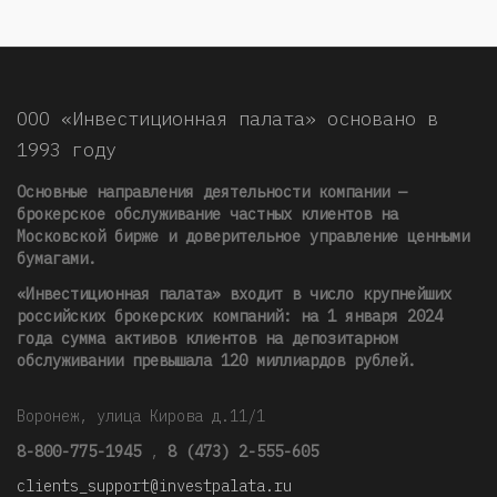
ООО «Инвестиционная палата» основано в
1993 году
Основные направления деятельности компании —
брокерское обслуживание частных клиентов на
Московской бирже и доверительное управление ценными
бумагами.
«Инвестиционная палата» входит в число крупнейших
российских брокерских компаний: на 1 января 2024
года сумма активов клиентов на депозитарном
обслуживании превышала 120 миллиардов рублей
.
Воронеж, улица Кирова д.11/1
8-800-775-1945
,
8 (473) 2-555-605
clients_support@investpalata.ru