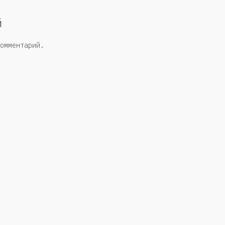
й
омментарий.