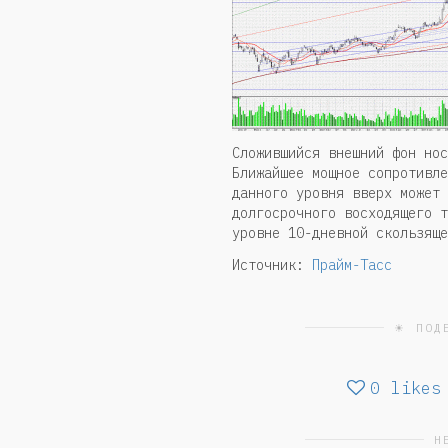
Сложившийся внешний фон нос
Ближайшее мощное сопротивле
данного уровня вверх может 
долгосрочного восходящего т
уровне 10-дневной скользяще
Источник:
Прайм-Тасс
☀ ПОД
0
likes
Н