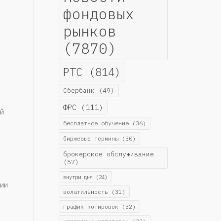
фондовых
рынков
(7870)
РТС
(814)
Сбербанк
(49)
ФРС
(111)
й
бесплатное обучение
(36)
биржевые термины
(30)
брокерское обслуживание
(57)
внутри дня
(24)
ии
волатильность
(31)
график котировок
(32)