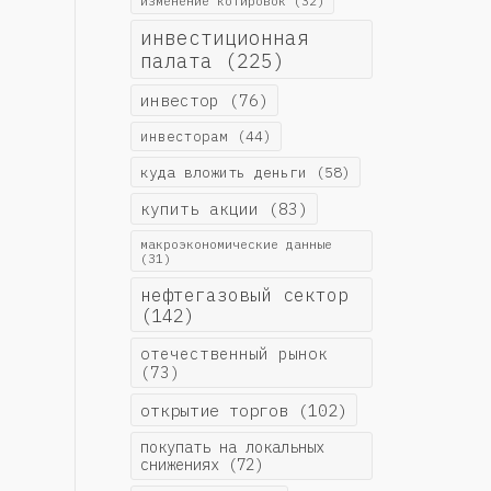
изменение котировок
(32)
инвестиционная
палата
(225)
инвестор
(76)
инвесторам
(44)
куда вложить деньги
(58)
купить акции
(83)
макроэкономические данные
(31)
нефтегазовый сектор
(142)
отечественный рынок
(73)
открытие торгов
(102)
покупать на локальных
снижениях
(72)