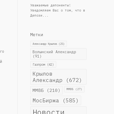
Уважаемые депоненты!
Уведомляем Вас о том, что в
Депози...
Метки
Александр Крылов
(25)
го
Волынский Александр
(91)
й
Газпром
(42)
Крылов
Александр
(672)
ММВБ
(210)
ММВБ
(27)
МосБиржа
(585)
Новости