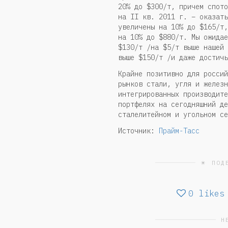
20% до $300/т, причем спото
на II кв. 2011 г. – оказать
увеличены на 10% до $165/т,
на 10% до $880/т. Мы ожидае
$130/т /на $5/т выше нашей 
выше $150/т /и даже достичь
Крайне позитивно для россий
рынков стали, угля и железн
интегрированных производите
портфелях на сегодняшний де
сталелитейном и угольном се
Источник:
Прайм-Тасс
☀ ПОД
0
likes
Н