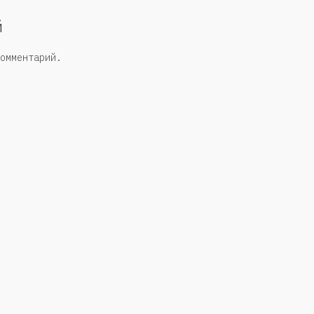
й
омментарий.