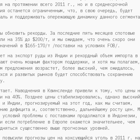
я на протяжении всего 2011 г., но и в среднесрочной
ия останется ограниченным, что, в свою очередь, будет
аль и поддерживать опережающую динамику данного сегмента
ы обновить рекорды. За последние пять месяцев спотовые
ли на 35% до $200/т, и мы ожидаем, что очень скоро они
начений в $165-170/т /поставки на условиях FOB/.
ет на экспорт руды из Индии и рекордный объем импорта в
ают очень мощным фактором поддержки, и хотя мы полагаем,
м предложения возрастет, более высокий, чем ожидалось,
хся и развитых рынков будет способствовать сохранению
у.
тает. Наводнения в Квинсленде привели к тому, что цены н
и на 40%. Позднее цены стабилизировались, однако высокий
 и Индии, прогнозируемый на этот год, как мы считаем,
нию дефицита и, соответственно, дальнейшему росту цен. М
 условий проблемы с поставками продолжатся в Индонезии,
и если потребление в Европе окажется значительнее, чем
дняться существенно выше прогнозных уровней.
 повысили прогнозы цен на коксующийся уголь в 2011 г. на