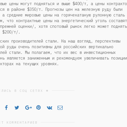
вые цены могут подняться и выше $400/т, а цены контракто
ся в районе $350/т. Прогнозы цен на железную руду были
 а средние мировые цены на горячекатаную рулонную сталь 
м, что контрактные цены на энергетический уголь составят
прежней оценки/, хотя спотовый рынок легко может поднять
 $200/т/.
ских производителей стали. На наш взгляд, перспективы
ой руды очень позитивны для российских вертикально
лей стали. Мы полагаем, что их вес в инвестиционных
нь является заниженным и рекомендуем увеличивать позиции
кторах на текущих уровнях.
ЕЛИСЬ В СОЦ СЕТЯХ ☀
ЕТ КОММЕНТАРИЕВ