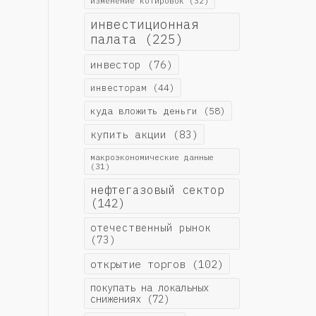
изменение котировок
(32)
инвестиционная
палата
(225)
инвестор
(76)
инвесторам
(44)
куда вложить деньги
(58)
купить акции
(83)
макроэкономические данные
(31)
нефтегазовый сектор
(142)
отечественный рынок
(73)
открытие торгов
(102)
покупать на локальных
снижениях
(72)