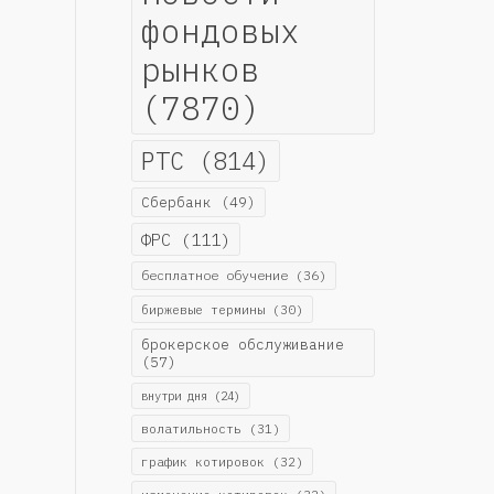
фондовых
рынков
(7870)
РТС
(814)
Сбербанк
(49)
ФРС
(111)
бесплатное обучение
(36)
биржевые термины
(30)
брокерское обслуживание
(57)
внутри дня
(24)
волатильность
(31)
график котировок
(32)