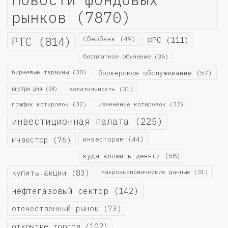
рынков
(7870)
РТС
(814)
Сбербанк
(49)
ФРС
(111)
бесплатное обучение
(36)
биржевые термины
(30)
брокерское обслуживание
(57)
внутри дня
(24)
волатильность
(31)
график котировок
(32)
изменение котировок
(32)
инвестиционная палата
(225)
инвестор
(76)
инвесторам
(44)
куда вложить деньги
(58)
купить акции
(83)
макроэкономические данные
(31)
нефтегазовый сектор
(142)
отечественный рынок
(73)
открытие торгов
(102)