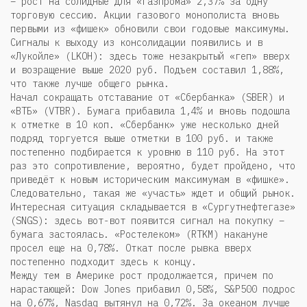
– рост на солидные для «Газпрома» 2,37% за одну
торговую сессию. Акции газового монополиста вновь
первыми из «фишек» обновили свои годовые максимумы.
Сигналы к выходу из консолидации появились и в
«Лукойле» (LKOH): здесь тоже незакрытый «геп» вверх
и возращение выше 2020 руб. Подъем составил 1,88%,
что также лучше общего рынка.
Начал сокращать отставание от «Сбербанка» (SBER) и
«ВТБ» (VTBR). Бумага прибавила 1,4% и вновь подошла
к отметке в 10 коп. «Сбербанк» уже несколько дней
подряд торгуется выше отметки в 100 руб. и также
постепенно подбирается к уровню в 110 руб. На этот
раз это сопротивление, вероятно, будет пройдено, что
приведёт к новым историческим максимумам в «фишке».
Следовательно, такая же «участь» ждет и общий рынок.
Интересная ситуация складывается в «Сургутнефтегазе»
(SNGS): здесь вот-вот появится сигнал на покупку –
бумага застоялась. «Ростелеком» (RTKM) накануне
просел еще на 0,78%. Откат после рывка вверх
постепенно подходит здесь к концу.
Между тем в Америке рост продолжается, причем по
нарастающей: Dow Jones прибавил 0,58%, S&P500 подрос
на 0,67%, Nasdaq вытянул на 0,72%. За океаном лучше