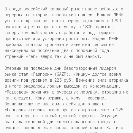
В среду российский фондовый рынок после небольшого
перерыва во вторник возобновил подъем. Индекс ММВБ
уже на открытии не только вернул поддержку в 1790
пунктов и резво прошел отметку в 1800 пунктов.
Теперь круглый уровень отработан и подтвержден –
препятствий для ускорения роста нет. Индекс ММВБ
прибавил полтора процента и завершил сессию на
максимумах за последние два с половиной года.
Утренний «геп» вверх так и не был закрыт.
Впервые за последние дни безоговорочным лидером
рынка стал «Газпром» (GAZP). «Фишку» долгое время
возили под уровнем в 225 руб. Движение вниз вторника
в итоге оказалось ложным выходом из консолидации.
«Медведов» заманили в очередную ловушку, отоварив их
как следует. Кому вершки, а кому – корешки.
Возмездие же не заставило себя долго ждать.
«Газпром» «гепом» вверх прошел сопротивление в 225
руб. и перешел в новый ценовой коридор. Ситуация
была классической для смены локального тренда в
бумаге: после «гепа» прошел хороший объем. Как итог