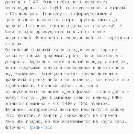
уровень в 1,40. Рынок нефти пока продолжает
консолидироваться: Light вплотную подошел к отметке
в 105 долларов. Гипотенуза в сформировавшемся
треугольнике направлена вверх, пружина сжата до
предела. Потенциал выстрела довольно серьезный. В
Азии сегодня преимущество вновь на стороне
покупателей. Фьючерсы на американский спот торгуются
в нулях.
Российский фондовый рынок сегодня имеет хорошие
шансы не только продолжить рост, но и заметно его
ускорить. Переход в новый ценовой коридор состоялся,
новые поддержки получили необходимое и достаточное
подтверждение. Потенциал нового канала довольно
приличный и рынку ничего не остаётся, как начать его
отрабатывать. Ситуация сейчас простая и
сформулировать ее можно одной фразой: стояли долго –
пойдут быстро. Две ближайшие цели по индексу ММВБ
остаются прежними – это 1830 и 1860 пунктов.
Напомним: исторический максимум находится в районе
1970 пунктов. А память у рынка никто не отменял.
Рано или поздно, но все возвращается на круги свои.
Источник:
Прайм-Тасс