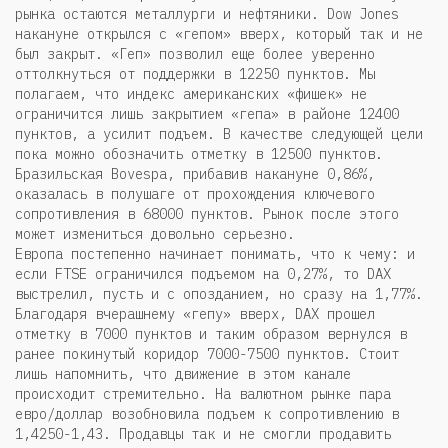
рынка остаются металлурги и нефтяники. Dow Jones
накануне открылся с «гепом» вверх, который так и не
был закрыт. «Геп» позволил еще более уверенно
оттолкнуться от поддержки в 12250 пунктов. Мы
полагаем, что индекс американских «фишек» не
ограничится лишь закрытием «гепа» в районе 12400
пунктов, а усилит подъем. В качестве следующей цели
пока можно обозначить отметку в 12500 пунктов.
Бразильская Bovespa, прибавив накануне 0,86%,
оказалась в полушаге от прохождения ключевого
сопротивления в 68000 пунктов. Рынок после этого
может измениться довольно серьезно.
Европа постепенно начинает понимать, что к чему: и
если FTSE ограничился подъемом на 0,27%, то DAX
выстрелил, пусть и с опозданием, но сразу на 1,77%.
Благодаря вчерашнему «гепу» вверх, DAX прошел
отметку в 7000 пунктов и таким образом вернулся в
ранее покинутый коридор 7000-7500 пунктов. Стоит
лишь напомнить, что движение в этом канале
происходит стремительно. На валютном рынке пара
евро/доллар возобновила подъем к сопротивлению в
1,4250-1,43. Продавцы так и не смогли продавить