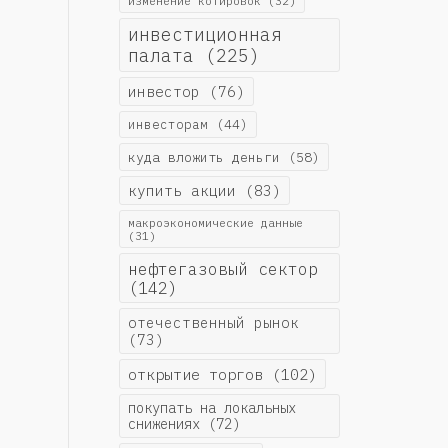
изменение котировок
(32)
инвестиционная
палата
(225)
инвестор
(76)
инвесторам
(44)
куда вложить деньги
(58)
купить акции
(83)
макроэкономические данные
(31)
нефтегазовый сектор
(142)
отечественный рынок
(73)
открытие торгов
(102)
покупать на локальных
снижениях
(72)