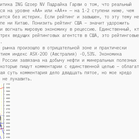
итика ING Groep NV Падрайка Гарви о том, что реальный
ся на уровне «AA» или «АА+» — на 1-2 ступени ниже, чем
ится без истерик. Если рейтинг и завышен, то эту тему не
пе ни Китаю. Понизить рейтинг США – значит удорожить
и вогнать мировую экономику в рецессию. Единственный, кт
трех ведущих рейтинговых агентств в США, это рейтинговые
.
 рынка произошло в отрицательной зоне и практически
тием индекс ASX-200 (Австралия) -0,53%. Экономика
 России завязана на добычу нефти и минеральных полезных
которые пишут комментарии с единственной целью – облагат
ая суть комментария дело двадцать пятое, но мое кредо
 не лукавить.