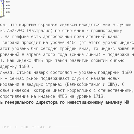
ом, что мировые сырьевые индексы находятся «не в лучшем
кс ASX-200 (Австралия) по отношению к прошлогоднему
. На графике есть долгосрочный повышательный канал
 сегодня проходит на уровне 4464 (от этого уровня индекс
этот уровень был сегодня пройден вниз, то индекс вошел в
рованный в апреле этого года (синие линии) – поддержка н
). Наш индекс ММВБ при таком развитии событий сильно
ддержку 1680..
льная. Отскок наверх состоялся – уровень поддержки 1680 
к – сейчас рынок поддерживают слухи о начале новых
ирования в ведущих странах (Великобритания и США). С
овые индексы, которые имеют корреляцию с отечественными,
опротивление на индексе ММВБ на уровне 1718.
ь генерального директора по инвестиционному анализу ИК
ЕЛИСЬ В СОЦ СЕТЯХ ☀