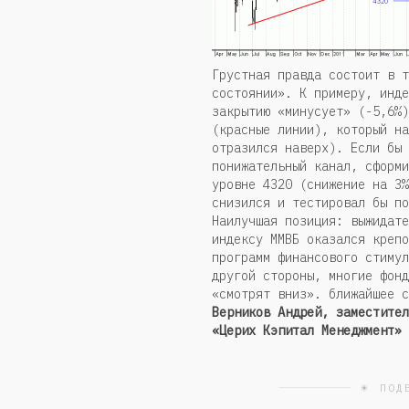
Грустная правда состоит в т
состоянии». К примеру, инде
закрытию «минусует» (-5,6%)
(красные линии), который на
отразился наверх). Если бы 
понижательный канал, сформи
уровне 4320 (снижение на 3%
снизился и тестировал бы по
Наилучшая позиция: выжидате
индексу ММВБ оказался крепо
программ финансового стимул
другой стороны, многие фонд
«смотрят вниз». ближайшее с
Верников Андрей, заместител
«Церих Кэпитал Менеджмент»
☀ ПОД