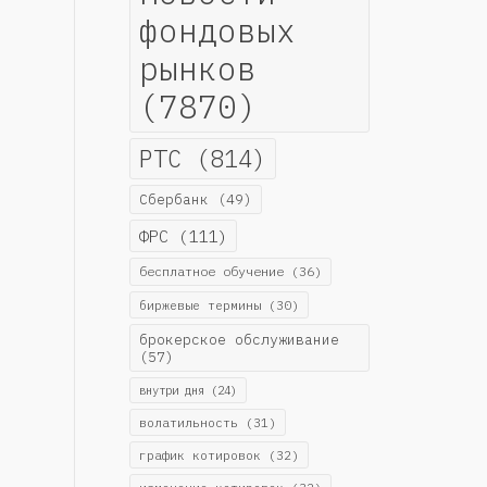
фондовых
рынков
(7870)
РТС
(814)
Сбербанк
(49)
ФРС
(111)
бесплатное обучение
(36)
биржевые термины
(30)
брокерское обслуживание
(57)
внутри дня
(24)
волатильность
(31)
график котировок
(32)