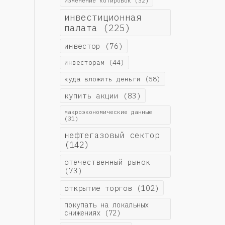
изменение котировок
(32)
инвестиционная
палата
(225)
инвестор
(76)
инвесторам
(44)
куда вложить деньги
(58)
купить акции
(83)
макроэкономические данные
(31)
нефтегазовый сектор
(142)
отечественный рынок
(73)
открытие торгов
(102)
покупать на локальных
снижениях
(72)