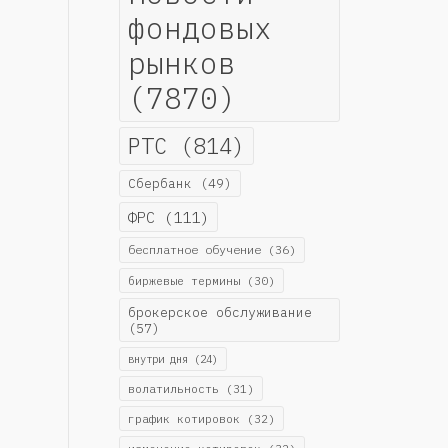
фондовых
рынков
(7870)
РТС
(814)
Сбербанк
(49)
ФРС
(111)
бесплатное обучение
(36)
биржевые термины
(30)
брокерское обслуживание
(57)
внутри дня
(24)
волатильность
(31)
график котировок
(32)