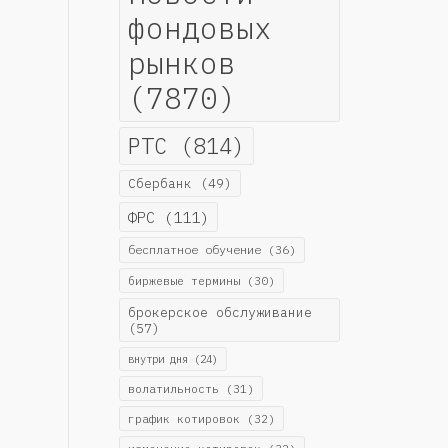
фондовых
рынков
(7870)
РТС
(814)
Сбербанк
(49)
ФРС
(111)
бесплатное обучение
(36)
биржевые термины
(30)
брокерское обслуживание
(57)
внутри дня
(24)
волатильность
(31)
график котировок
(32)