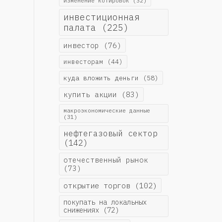
изменение котировок
(32)
инвестиционная
палата
(225)
инвестор
(76)
инвесторам
(44)
куда вложить деньги
(58)
купить акции
(83)
макроэкономические данные
(31)
нефтегазовый сектор
(142)
отечественный рынок
(73)
открытие торгов
(102)
покупать на локальных
снижениях
(72)