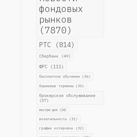
фондовых
рынков
(7870)
РТС
(814)
Сбербанк
(49)
ФРС
(111)
бесплатное обучение
(36)
биржевые термины
(30)
брокерское обслуживание
(57)
внутри дня
(24)
волатильность
(31)
график котировок
(32)