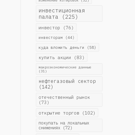
изменение котировок
(32)
инвестиционная
палата
(225)
инвестор
(76)
инвесторам
(44)
куда вложить деньги
(58)
купить акции
(83)
макроэкономические данные
(31)
нефтегазовый сектор
(142)
отечественный рынок
(73)
открытие торгов
(102)
покупать на локальных
снижениях
(72)