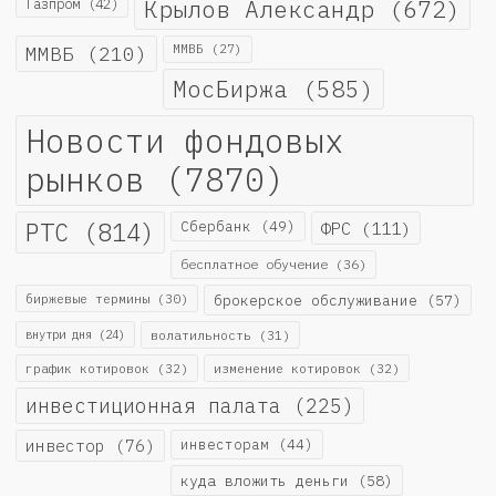
Крылов Александр
(672)
Газпром
(42)
ММВБ
(210)
ММВБ
(27)
МосБиржа
(585)
Новости фондовых
рынков
(7870)
РТС
(814)
Сбербанк
(49)
ФРС
(111)
бесплатное обучение
(36)
биржевые термины
(30)
брокерское обслуживание
(57)
внутри дня
(24)
волатильность
(31)
график котировок
(32)
изменение котировок
(32)
инвестиционная палата
(225)
инвестор
(76)
инвесторам
(44)
куда вложить деньги
(58)