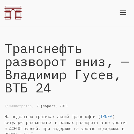
Toggl
Транснефть
navig
разворот вниз, —
Владимир Гусев,
ВТБ 24
,
Администратор
2 февраля, 2011
На недельных графиках акций Транснефти (
TRNFP
)
ситуация развивается в рамках разворота выше уровня
в 40000 рублей, при задержке на уровне поддержке в