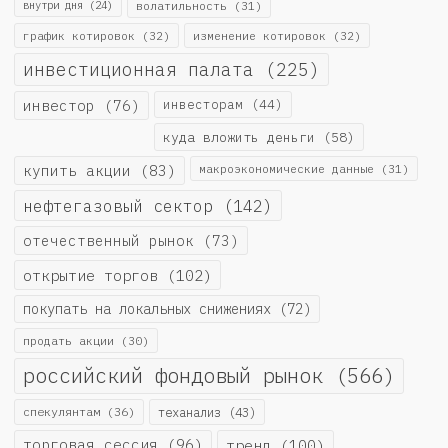
внутри дня
(24)
волатильность
(31)
график котировок
(32)
изменение котировок
(32)
инвестиционная палата
(225)
инвестор
(76)
инвесторам
(44)
куда вложить деньги
(58)
купить акции
(83)
макроэкономические данные
(31)
нефтегазовый сектор
(142)
отечественный рынок
(73)
открытие торгов
(102)
покупать на локальных снижениях
(72)
продать акции
(30)
российский фондовый рынок
(566)
спекулянтам
(36)
теханализ
(43)
торговая сессия
(96)
тренд
(100)