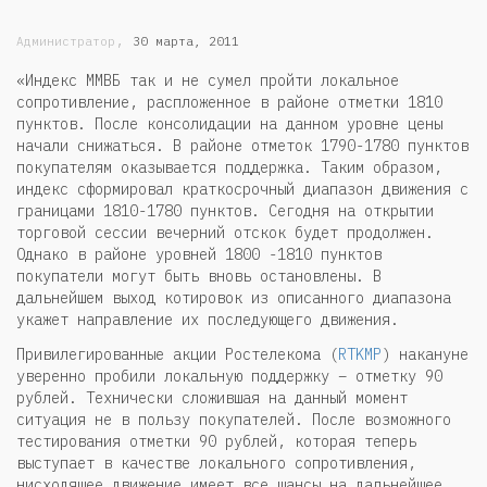
,
Администратор
30 марта, 2011
«Индекс ММВБ так и не сумел пройти локальное
сопротивление, распложенное в районе отметки 1810
пунктов. После консолидации на данном уровне цены
начали снижаться. В районе отметок 1790-1780 пунктов
покупателям оказывается поддержка. Таким образом,
индекс сформировал краткосрочный диапазон движения с
границами 1810-1780 пунктов. Сегодня на открытии
торговой сессии вечерний отскок будет продолжен.
Однако в районе уровней 1800 -1810 пунктов
покупатели могут быть вновь остановлены. В
дальнейшем выход котировок из описанного диапазона
укажет направление их последующего движения.
Привилегированные акции Ростелекома (
RTKMP
) накануне
уверенно пробили локальную поддержку – отметку 90
рублей. Технически сложившая на данный момент
ситуация не в пользу покупателей. После возможного
тестирования отметки 90 рублей, которая теперь
выступает в качестве локального сопротивления,
нисходящее движение имеет все шансы на дальнейшее