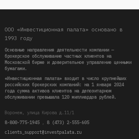
ООО «Инвестиционная палата» основано в
1993 году
Основные направления деятельности компании —
брокерское обслуживание частных клиентов на
Московской бирже и доверительное управление ценными
бумагами.
«Инвестиционная палата» входит в число крупнейших
российских брокерских компаний: на 1 января 2024
года сумма активов клиентов на депозитарном
обслуживании превышала 120 миллиардов рублей
.
Воронеж, улица Кирова д.11/1
8-800-775-1945
,
8 (473) 2-555-605
clients_support@investpalata.ru