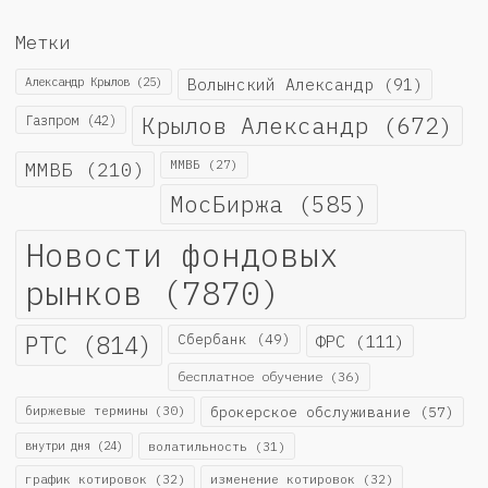
Метки
Александр Крылов
(25)
Волынский Александр
(91)
Крылов Александр
(672)
Газпром
(42)
ММВБ
(210)
ММВБ
(27)
МосБиржа
(585)
Новости фондовых
рынков
(7870)
РТС
(814)
Сбербанк
(49)
ФРС
(111)
бесплатное обучение
(36)
биржевые термины
(30)
брокерское обслуживание
(57)
внутри дня
(24)
волатильность
(31)
график котировок
(32)
изменение котировок
(32)