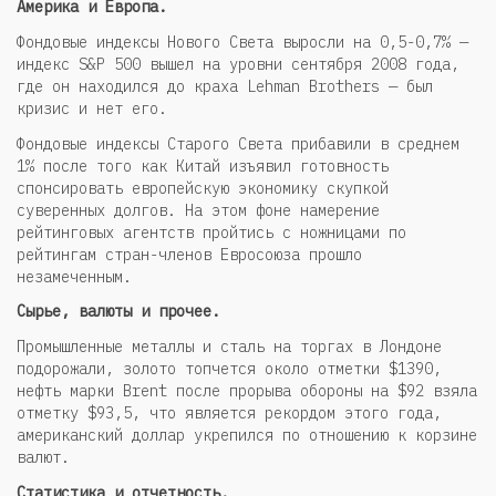
Америка и Европа.
Фондовые индексы Нового Света выросли на 0,5-0,7% —
индекс S&P 500 вышел на уровни сентября 2008 года,
где он находился до краха Lehman Brothers — был
кризис и нет его.
Фондовые индексы Старого Света прибавили в среднем
1% после того как Китай изъявил готовность
спонсировать европейскую экономику скупкой
суверенных долгов. На этом фоне намерение
рейтинговых агентств пройтись с ножницами по
рейтингам стран-членов Евросоюза прошло
незамеченным.
Сырье, валюты и прочее.
Промышленные металлы и сталь на торгах в Лондоне
подорожали, золото топчется около отметки $1390,
нефть марки Brent после прорыва обороны на $92 взяла
отметку $93,5, что является рекордом этого года,
американский доллар укрепился по отношению к корзине
валют.
Статистика и отчетность.