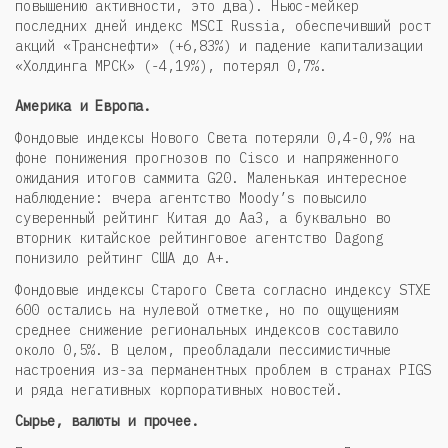
повышению активности, это два). Ньюс-мейкер
последних дней индекс MSCI Russia, обеспечивший рост
акций «Транснефти» (+6,83%) и падение капитализации
«Холдинга МРСК» (-4,19%), потерял 0,7%.
Америка и Европа.
Фондовые индексы Нового Света потеряли 0,4-0,9% на
фоне понижения прогнозов по Cisco и напряженного
ожидания итогов саммита G20. Маленькая интересное
наблюдение: вчера агентство Moody’s повысило
суверенный рейтинг Китая до Aa3, а буквально во
вторник китайское рейтинговое агентство Dagong
понизило рейтинг США до А+.
Фондовые индексы Старого Света согласно индексу STXE
600 остались на нулевой отметке, но по ощущениям
среднее снижение региональных индексов составило
около 0,5%. В целом, преобладали пессимистичные
настроения из-за перманентных проблем в странах PIGS
и ряда негативных корпоративных новостей.
Сырье, валюты и прочее.