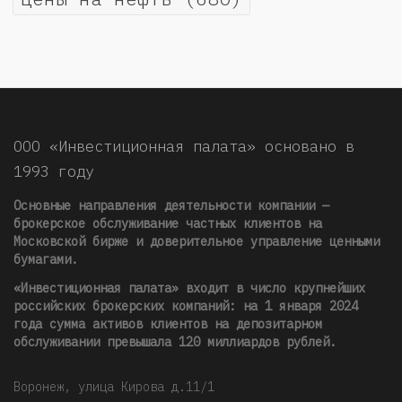
ООО «Инвестиционная палата» основано в
1993 году
Основные направления деятельности компании —
брокерское обслуживание частных клиентов на
Московской бирже и доверительное управление ценными
бумагами.
«Инвестиционная палата» входит в число крупнейших
российских брокерских компаний: на 1 января 2024
года сумма активов клиентов на депозитарном
обслуживании превышала 120 миллиардов рублей
.
Воронеж, улица Кирова д.11/1