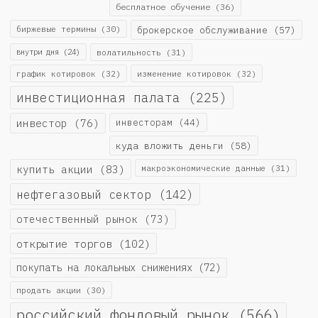
бесплатное обучение
(36)
биржевые термины
(30)
брокерское обслуживание
(57)
внутри дня
(24)
волатильность
(31)
график котировок
(32)
изменение котировок
(32)
инвестиционная палата
(225)
инвестор
(76)
инвесторам
(44)
куда вложить деньги
(58)
купить акции
(83)
макроэкономические данные
(31)
нефтегазовый сектор
(142)
отечественный рынок
(73)
открытие торгов
(102)
покупать на локальных снижениях
(72)
продать акции
(30)
российский фондовый рынок
(566)