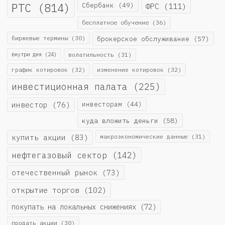
РТС
(814)
Сбербанк
(49)
ФРС
(111)
бесплатное обучение
(36)
биржевые термины
(30)
брокерское обслуживание
(57)
внутри дня
(24)
волатильность
(31)
график котировок
(32)
изменение котировок
(32)
инвестиционная палата
(225)
инвестор
(76)
инвесторам
(44)
куда вложить деньги
(58)
купить акции
(83)
макроэкономические данные
(31)
нефтегазовый сектор
(142)
отечественный рынок
(73)
открытие торгов
(102)
покупать на локальных снижениях
(72)
продать акции
(30)