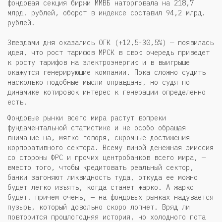
фондовая секция биржи ММВБ наторговала на 218,7
млрд. рублей, оборот в индексе составил 94,2 млрд.
рублей.
Звездами дня оказались ОГК (+12,5-30,5%) — появилась
идея, что рост тарифов МРСК в свою очередь приведет
к росту тарифов на электроэнергию и в выигрыше
окажутся генерирующие компании. Пока сложно судить
насколько подобные мысли оправданы, но судя по
динамике котировок интерес к генерации определенно
есть.
Фондовые рынки всего мира растут вопреки
фундаментальной статистике и не особо обращая
внимание на, мягко говоря, скромные достижения
корпоративного сектора. Всему виной денежная эмиссия
со стороны ФРС и прочих центробанков всего мира, —
вместо того, чтобы кредитовать реальный сектор,
банки загоняют ликвидность туда, откуда ее можно
будет легко изъять, когда станет жарко. А жарко
будет, причем очень, — на фондовых рынках надувается
пузырь, который довольно скоро лопнет. Вряд ли
повторится прошлогодняя история, но холодного пота