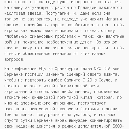
инвесторов в этом году будет испорчено, повышается.
На смену затухающим страстям по Ирландии зажигается
«долговая звезда» Португалии, и, даже если она
толком не разгорится, на подходе уже маячит Испания.
Словом, ньюсмейкеры хорошо позаботились о том, чтобы
игроки как можно реже вспоминали о по-настоящему
глобальных финансовых проблемах – таких как валютные
войны и печатание необеспеченных денег. Во всяком
случае, кому-то надо очень сильно постараться, чтобы
отвести общественное внимание от этих важных
вопросов.
На конференции ЕЦБ во Франкфурте глава ФРС США Бен
Бернанке поспешил изменить сценарий своего визита,
чтобы не повторять ошибок Саммита G-20 в Сеуле, и
начал с порога с яркой обличительной речи,
адресованной «глобальным дисбалансам», порождённым
эгоистичной финансовой политикой Китая, которая, по
мнению американского чиновника, препятствует
восстановлению мировой экономики быстрыми темпами.
Тем не менее, тему развить не удалось, и вот уже
спустя сутки Бернанке вновь вынужден комментировать
свои недавние действия в рамках дополнительной $600-