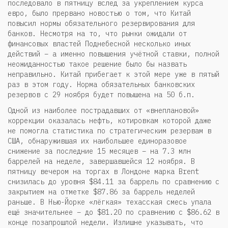
последовало в пятницу вслед за укреплением курса
евро, было прервано новостью о том, что Китай
повысил нормы обязательного резервирования для
банков. Несмотря на то, что рынки ожидали от
финансовых властей Поднебесной несколько иных
действий – а именно повышения учётной ставки, полной
неожиданностью такое решение было бы назвать
неправильно. Китай прибегает к этой мере уже в пятый
раз в этом году. Норма обязательных банковских
резервов с 29 ноября будет повышена на 50 б.п.
Одной из наиболее пострадавших от «внеплановой»
коррекции оказалась нефть, котировкам которой даже
не помогла статистика по стратегическим резервам в
США, обнаружившая их наибольшее единоразовое
снижение за последние 15 месяцев – на 7.3 млн
баррелей на неделе, завершавшейся 12 ноября. В
пятницу вечером на торгах в Лондоне марка Brent
снизилась до уровня $84.11 за баррель по сравнению с
закрытием на отметке $87.86 за баррель неделей
раньше. В Нью-Йорке «лёгкая» техасская смесь упала
ещё значительнее – до $81.20 по сравнению с $86.62 в
конце позапрошлой недели. Излишне указывать, что