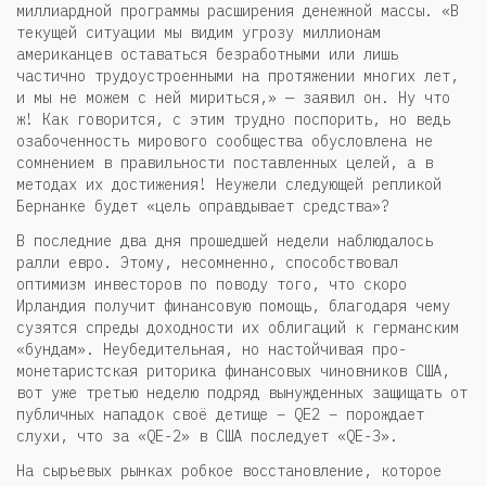
миллиардной программы расширения денежной массы. «В
текущей ситуации мы видим угрозу миллионам
американцев оставаться безработными или лишь
частично трудоустроенными на протяжении многих лет,
и мы не можем с ней мириться,» — заявил он. Ну что
ж! Как говорится, с этим трудно поспорить, но ведь
озабоченность мирового сообщества обусловлена не
сомнением в правильности поставленных целей, а в
методах их достижения! Неужели следующей репликой
Бернанке будет «цель оправдывает средства»?
В последние два дня прошедшей недели наблюдалось
ралли евро. Этому, несомненно, способствовал
оптимизм инвесторов по поводу того, что скоро
Ирландия получит финансовую помощь, благодаря чему
сузятся спреды доходности их облигаций к германским
«бундам». Неубедительная, но настойчивая про-
монетаристская риторика финансовых чиновников США,
вот уже третью неделю подряд вынужденных защищать от
публичных нападок своё детище – QE2 – порождает
слухи, что за «QE-2» в США последует «QE-3».
На сырьевых рынках робкое восстановление, которое